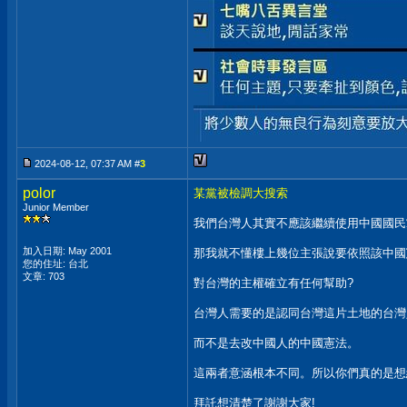
2024-08-12, 07:37 AM #
3
polor
某黨被檢調大搜索
Junior Member
我們台灣人其實不應該繼續使用中國國民
加入日期: May 2001
那我就不懂樓上幾位主張說要依照該中國
您的住址: 台北
文章: 703
對台灣的主權確立有任何幫助?
台灣人需要的是認同台灣這片土地的台灣
而不是去改中國人的中國憲法。
這兩者意涵根本不同。所以你們真的是想
拜託想清楚了謝謝大家!