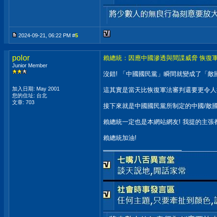
2024-09-21, 06:22 PM #
5
polor
賴總統：因應中國滲透與間諜威脅 恢復
Junior Member
沒錯! 「中國國民黨」瞬間就變成了「敵
加入日期: May 2001
這其實是當天比恢復軍法審判還要更令人
您的住址: 台北
文章: 703
接下來就是中國國民黨所制定的中國/敵國
賴總統一定也是本網站網友! 我提的主張
賴總統加油!
__________________