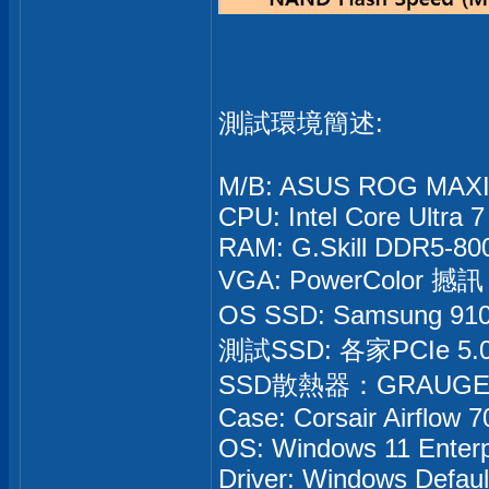
測試環境簡述:
M/B: ASUS ROG MAX
CPU: Intel Core Ultra 
RAM: G.Skill DDR5-800
VGA: PowerColor 撼訊
OS SSD: Samsung 91
測試SSD: 各家PCIe 5.0
SSD散熱器：GRAUGEA
Case: Corsair Airflow 
OS: Windows 11 Enterp
Driver: Windows Defau