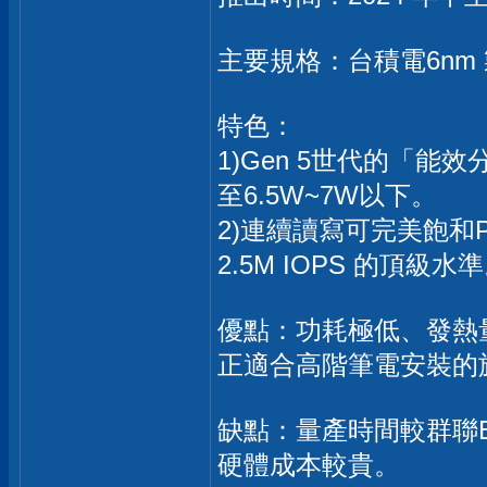
主要規格：台積電6nm 製
特色：
1)Gen 5世代的「
至6.5W~7W以下。
2)連續讀寫可完美飽和PCI
2.5M IOPS 的頂級水
優點：功耗極低、發熱
正適合高階筆電安裝的旗艦
缺點：量產時間較群聯
硬體成本較貴。