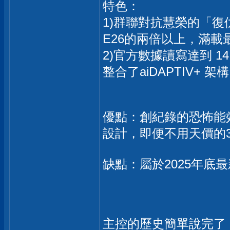
特色：
1)群聯對抗慧榮的「復
E26的兩倍以上，滿載最
2)官方數據讀寫達到 14.9 
整合了aiDAPTIV+
優點：創紀錄的恐怖能效
設計，即便不用天價的36
缺點：屬於2025年底
主控的歷史簡單說完了