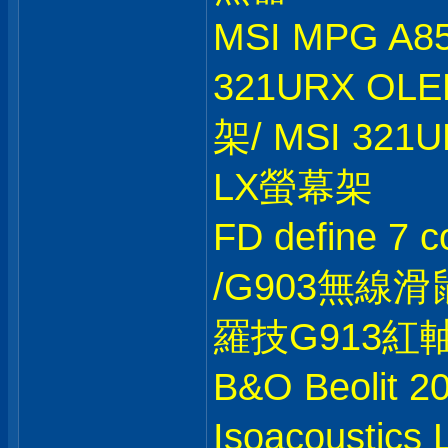
MSI MPG A8
321URX OLE
架/ MSI 321U
LX螢幕架
FD define 7
/G903無線滑鼠
羅技G913紅
B&O Beolit 
Isoacoustic