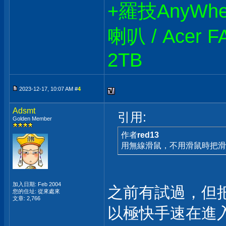
+羅技AnyWhere
喇叭 / Acer F
2TB
2023-12-17, 10:07 AM #
4
Adsmt
引用:
Golden Member
作者
red13
用無線滑鼠，不用滑鼠時把滑
加入日期: Feb 2004
之前有試過，但
您的住址: 從來處來
文章: 2,766
以極快手速在進