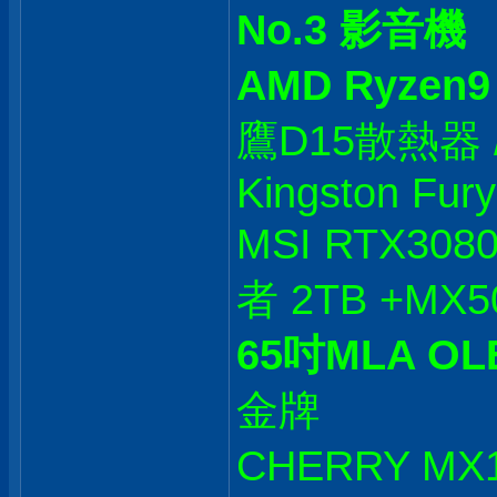
No.3 影音機
AMD Ryzen9
鷹D15散熱器 / M
Kingston Fur
MSI RTX308
者 2TB +MX50
65吋MLA OL
金牌
CHERRY M