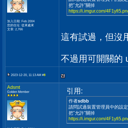
把"允許"關掉
https://i.imgur.com/4F1yfi5.p
加入日期: Feb 2004
您的住址: 從來處來
文章: 2,766
這有試過，但沒
不過用可開關的 u
2023-12-20, 11:13 AM #
8
Adsmt
引用:
Golden Member
作者
sdbb
請問試過裝置管理員中的設定
把"允許"關掉
https://i.imgur.com/4F1yfi5.p