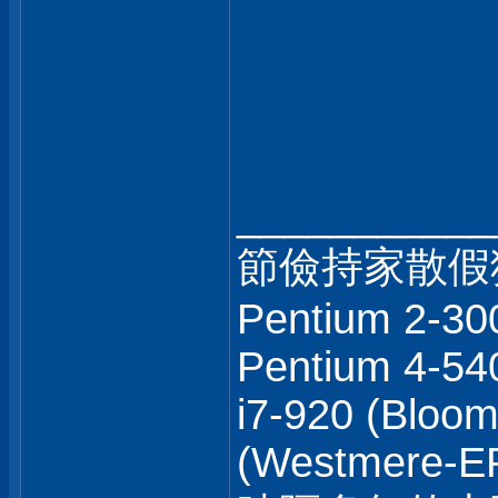
___________
節儉持家散假狼
Pentium 2-30
Pentium 4-540
i7-920 (Bloom
(Westmere-EP