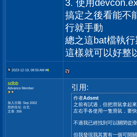
3. 使用devcon
搞定之後看能不能
行就手動
總之這bat檔執
這樣就可以好整
2023-12-19, 08:50 AM #
6
sdbb
引用:
Advance Member
作者
Adsmt
加入日期: Sep 2002
之前有試過，但把滑鼠拿起來
您的住址: 台北
左右手各使用一隻滑鼠，要快
文章: 306
不過我已經找到可以關閉從滑
但我發現我其實有一個可開關的 u