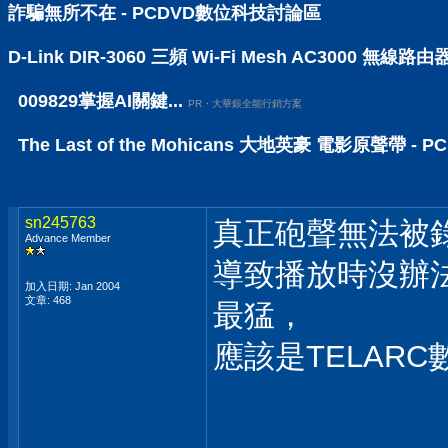
詐騙無所不在 - PCDVD數位科技討論區
D-Link DIR-3060 三頻 Wi-Fi Mesh AC30
009829掌握AI關鍵...
PR・大華銀全能行銷方案
The Last of the Mohicans 大地英豪 電影原聲帶 
sn245763
真正砲聲無法被
Advance Member
導致播放時沒辦
加入日期: Jan 2004
文章: 468
最猛，
應該是TELAR