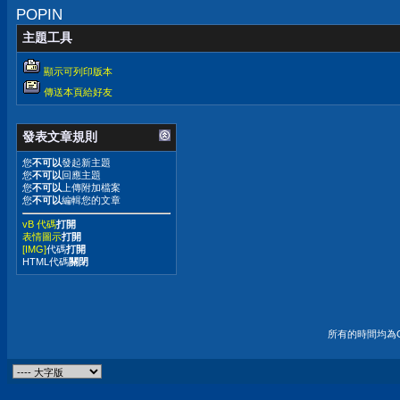
POPIN
主題工具
顯示可列印版本
傳送本頁給好友
發表文章規則
您
不可以
發起新主題
您
不可以
回應主題
您
不可以
上傳附加檔案
您
不可以
編輯您的文章
vB 代碼
打開
表情圖示
打開
[IMG]
代碼
打開
HTML代碼
關閉
所有的時間均為G