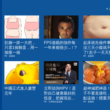
«
肚腩一抓一大把，
FPS遊戲的強作每
起床就先做件
只需1個雞蛋，用一
一年來都很少...！?
沒三天小腹就
個瘦一個
了! 肚子一天天
PR・新素簡
PR・新素簡
小！
中國正式進入慶豐
立即諮詢HPV！是
超神減肥神器
元年
對自己健康最好的
子不要直接吃
投資，把握現在不
點這個！體重
PR・台灣癌症基金會
PR・新素簡
嫌晚！
下降