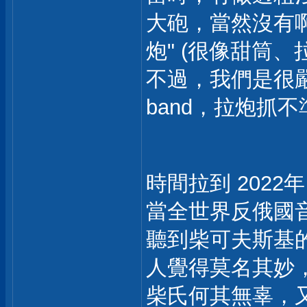
大砲，當然沒有啊.
炮" (很像甜筒
不過，我們是很嚴謹的
band，拉炮抓不
時間拉到 2022年
當全世界反俄國
聽到柴可夫斯基
人覺得莫名其妙
柴氏何其無辜，