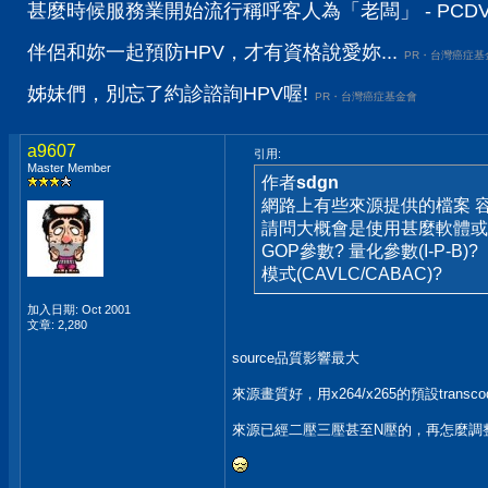
甚麼時候服務業開始流行稱呼客人為「老闆」 - PCD
伴侶和妳一起預防HPV，才有資格說愛妳...
PR・台灣癌症基
姊妹們，別忘了約診諮詢HPV喔!
PR・台灣癌症基金會
a9607
引用:
Master Member
作者
sdgn
網路上有些來源提供的檔案 
請問大概會是使用甚麼軟體或
GOP參數? 量化參數(I-P-B)?
模式(CAVLC/CABAC)?
加入日期: Oct 2001
文章: 2,280
source品質影響最大
來源畫質好，用x264/x265的預設tran
來源已經二壓三壓甚至N壓的，再怎麼調