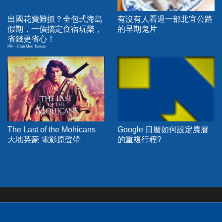
出國花費難抓？全包式海島
有沒有人看過一部北宜公路
假期，一價搞定食宿玩樂，
的早期鬼片
省錢更省心！
PR・Club Med Taiwan
The Last of the Mohicans
Google 日曆如何設定農曆
大地英豪 電影原聲帶
的重複行程?