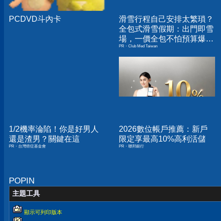
PCDVD斗內卡
滑雪行程自己安排太繁瑣？
全包式滑雪假期：出門即雪
場，一價全包不怕預算爆
PR・Club Med Taiwan
表！
1/2機率淪陷！你是好男人
2026數位帳戶推薦：新戶
還是渣男？關鍵在這
限定享最高10%高利活儲
PR・台灣癌症基金會
PR・聯邦銀行
POPIN
主題工具
顯示可列印版本