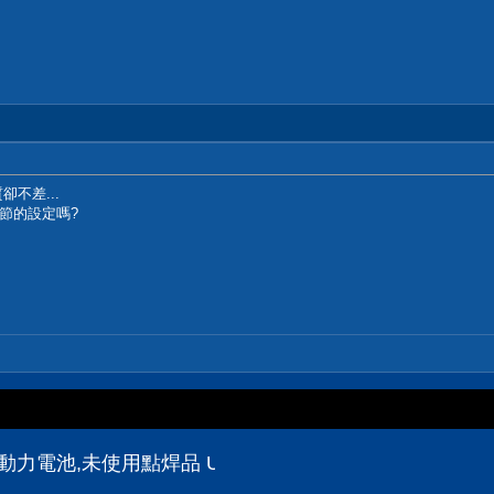
不差...
節的設定嗎?
動力電池,未使用點焊品 US21700VX40 US21700VTC6