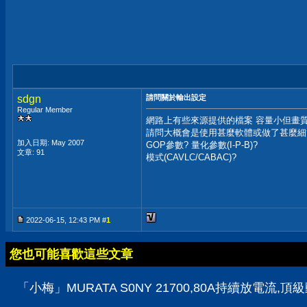
sdgn
請問關於輸出設定
Regular Member
網路上有些來源提供的檔案 容量小但畫質卻
請問大概會是使用甚麼軟體或做了甚麼細
加入日期: May 2007
GOP參數? 量化參數(I-P-B)?
文章: 91
模式(CAVLC/CABAC)?
2022-06-15, 12:43 PM #
1
您也可能喜歡這些文章
「小梅」MURATA S0NY 21700,80A持續放電流,頂級