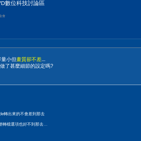
VD數位科技討論區
金會
容量小但
畫質卻不差
...
做了甚麼細節的設定嗎?
scode轉出來的不會差到那去
整轉檔選項也好不到那去…