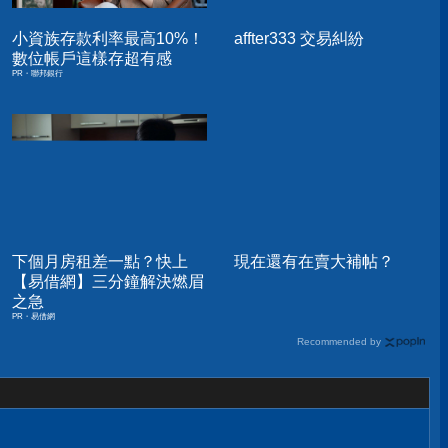
小資族存款利率最高10%！
affter333 交易糾紛
數位帳戶這樣存超有感
PR・聯邦銀行
下個月房租差一點？快上
現在還有在賣大補帖？
【易借網】三分鐘解決燃眉
之急
PR・易借網
Recommended by