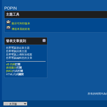
POPIN
主題工具
顯示可列印版本
傳送本頁給好友
發表文章規則
您
不可以
發起新主題
您
不可以
回應主題
您
不可以
上傳附加檔案
您
不可以
編輯您的文章
vB 代碼
打開
表情圖示
打開
[IMG]
代碼
打開
HTML代碼
關閉
所有的時間均為G