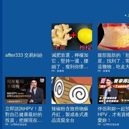
«
affter333 交易糾紛
減肥首選，檸檬加
腹部脂肪的「
它，堅持一週，腰
星」找到了，
細了，瘦到你懷疑
這幾物，吃走
PR・新素簡
PR・新素簡
人生
囊，瘦出小蠻
立即諮詢HPV！是
辣椒粉含致癌物蘇
伴侶和妳一起
對自己健康最好的
丹紅，製成各式產
HPV，才有資
投資，把握現在不
品流竄全台
愛妳！
PR・台灣癌症基金會
PR・台灣癌症基金會
嫌晚！