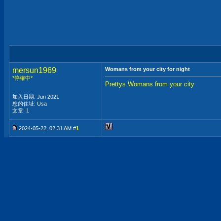
mersun1969
Womans from your city for night
*停權中*
Prettys Womans from your city
加入日期: Jun 2021
您的住址: Usa
文章: 1
2024-05-22, 02:31 AM #
1