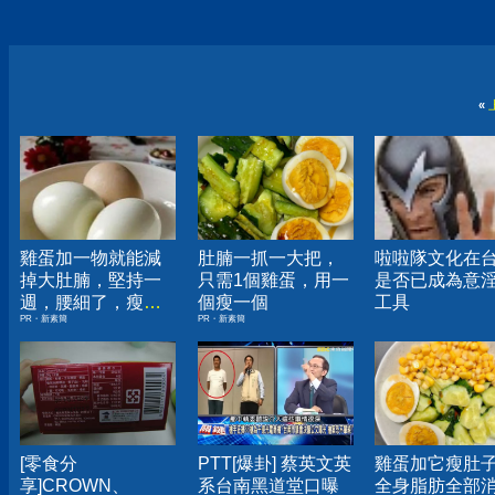
«
雞蛋加一物就能減
肚腩一抓一大把，
啦啦隊文化在
掉大肚腩，堅持一
只需1個雞蛋，用一
是否已成為意
週，腰細了，瘦到
個瘦一個
工具
PR・新素簡
PR・新素簡
你懷疑人生！
[零食分
PTT[爆卦] 蔡英文英
雞蛋加它瘦肚
享]CROWN、
系台南黑道堂口曝
全身脂肪全部