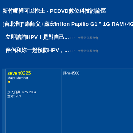
新竹哪裡可以挖土 - PCDVD數位科技討論區
[台北售]"康師父+應宏InHon Papilio G1 " 1G R
立即諮詢HPV！是對自己...
PR・台灣癌症基金會
伴侶和妳一起預防HPV，...
PR・台灣癌症基金會
seven0225
降售4500
Major Member
加入日期: Nov 2004
文章: 209