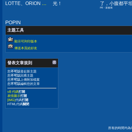
LOTTE、ORION 三
光！
了，小腹都平
PR・新素簡
家巧克力派口味心
得
POPIN
主題工具
顯示可列印版本
傳送本頁給好友
發表文章規則
您
不可以
發起新主題
您
不可以
回應主題
您
不可以
上傳附加檔案
您
不可以
編輯您的文章
vB 代碼
打開
表情圖示
打開
[IMG]
代碼
打開
HTML代碼
關閉
所有的時間均為G