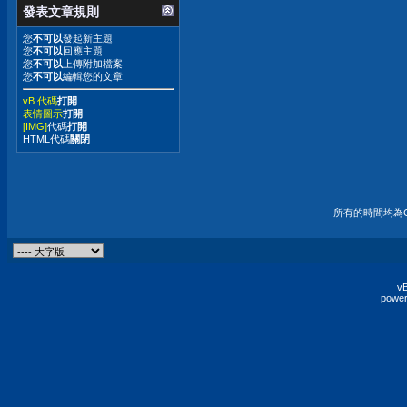
發表文章規則
您
不可以
發起新主題
您
不可以
回應主題
您
不可以
上傳附加檔案
您
不可以
編輯您的文章
vB 代碼
打開
表情圖示
打開
[IMG]
代碼
打開
HTML代碼
關閉
所有的時間均為G
vB
power