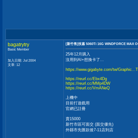
bagatrytry
[新竹售]技嘉 5060Ti 16G WINDFORCE MAX 
Basic Member
25年12月購入
沒用到AI+想換卡了...
加入日期: Jul 2004
文章: 12
https://www.gigabyte.com/tw/Graphic
https://reurl.cc/Ebx4Dg
https://reurl.cc/MMp4DW
https://reurl.cc/VmANeQ
上機中
目前打遊戲用
官網已註冊
賣15000
新竹市區可面交 (面交優先)
外縣市先匯款後7-11店到店