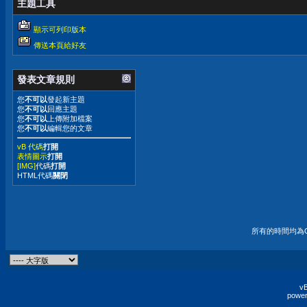
主題工具
顯示可列印版本
傳送本頁給好友
發表文章規則
您
不可以
發起新主題
您
不可以
回應主題
您
不可以
上傳附加檔案
您
不可以
編輯您的文章
vB 代碼
打開
表情圖示
打開
[IMG]
代碼
打開
HTML代碼
關閉
所有的時間均為G
vB
power