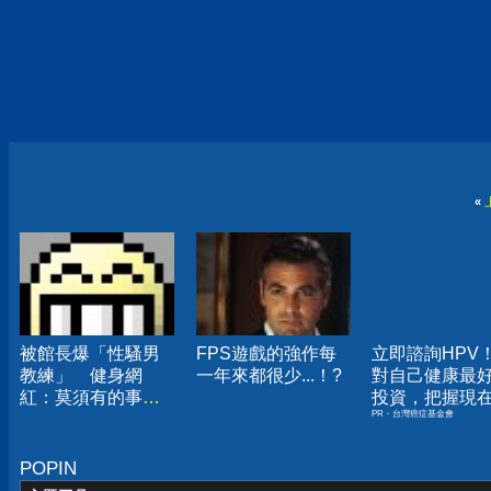
«
被館長爆「性騷男
FPS遊戲的強作每
立即諮詢HPV
教練」 健身網
一年來都很少...！?
對自己健康最
紅：莫須有的事已
投資，把握現
PR・台灣癌症基金會
報警
嫌晚！
POPIN