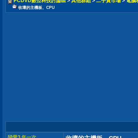
PCDVD數位科技討論區
>
其他群組
>
二手貨市場
>
電腦
收壞的主機板、CPU
戀愛3 年一次