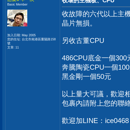
收壞的主機板、CPU
Basic Member
收故障的六代以上主機
晶片無損。
加入日期: May 2005
另收古董CPU
您的住址: 台北市南港區重陽路158
號
文章: 11
486CPU底金一個30
奔騰陶瓷CPU一個10
黑金剛一個50元
以上量大可議，歡迎
包裹內請附上您的聯
歡迎加LINE：ice046