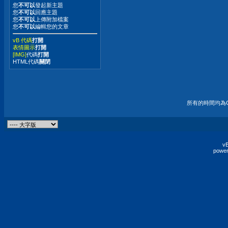
您
不可以
發起新主題
您
不可以
回應主題
您
不可以
上傳附加檔案
您
不可以
編輯您的文章
vB 代碼
打開
表情圖示
打開
[IMG]
代碼
打開
HTML代碼
關閉
所有的時間均為G
vB
power