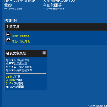
HPV，才有資格說
大華韓國KOSPI 50
愛妳！
今強勢開募
PR・台灣癌症基金會
PR・大華銀全能行銷方案
POPIN
主題工具
顯示可列印版本
傳送本頁給好友
發表文章規則
您
不可以
發起新主題
您
不可以
回應主題
您
不可以
上傳附加檔案
您
不可以
編輯您的文章
vB 代碼
打開
表情圖示
打開
[IMG]
代碼
打開
HTML代碼
關閉
所有的時間均為G