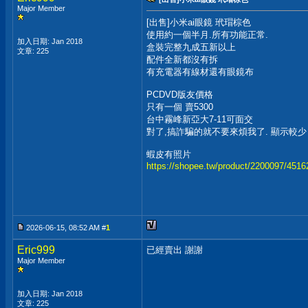
Major Member
[出售]小米ai眼鏡 玳瑁棕色
使用約一個半月.所有功能正常.
加入日期: Jan 2018
盒裝完整九成五新以上
文章: 225
配件全新都沒有拆
有充電器有線材還有眼鏡布
PCDVD版友價格
只有一個 賣5300
台中霧峰新亞大7-11可面交
對了,搞詐騙的就不要來煩我了. 顯示較少
蝦皮有照片
https://shopee.tw/product/2200097/451
2026-06-15, 08:52 AM #
1
Eric999
已經賣出 謝謝
Major Member
加入日期: Jan 2018
文章: 225