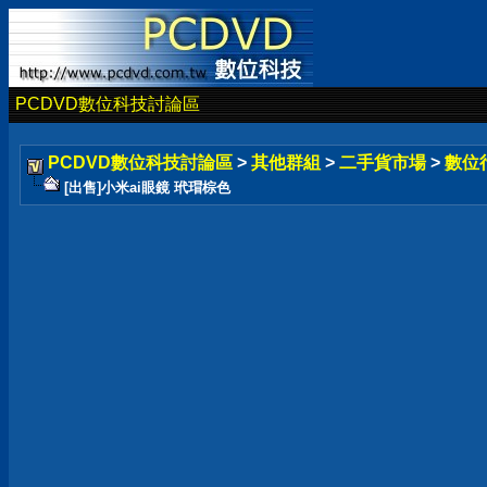
PCDVD數位科技討論區
PCDVD數位科技討論區
>
其他群組
>
二手貨市場
>
數位
[出售]小米ai眼鏡 玳瑁棕色