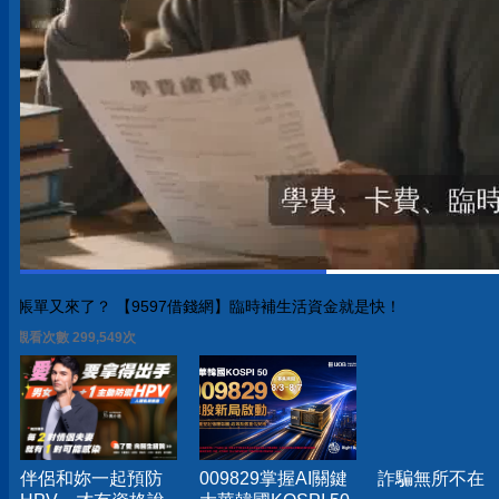
帳單又來了？ 【9597借錢網】臨時補生活資金就是快！
觀看次數 299,549次
伴侶和妳一起預防
009829掌握AI關鍵
詐騙無所不在