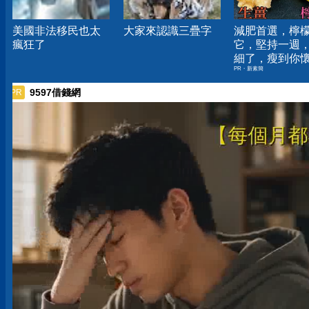
美國非法移民也太
大家來認識三疊字
減肥首選，檸
瘋狂了
它，堅持一週
細了，瘦到你
PR・新素簡
人生
9597借錢網
PR