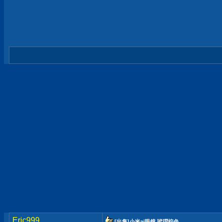
Eric999
[出售]小米ai眼鏡 玳瑁棕色