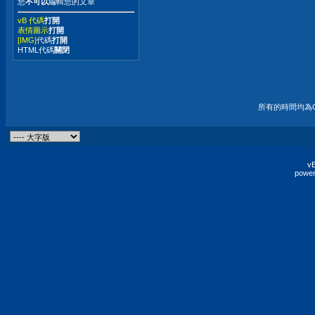
您
不可以
編輯您的文章
vB 代碼
打開
表情圖示
打開
[IMG]
代碼
打開
HTML代碼
關閉
所有的時間均為G
vB
power