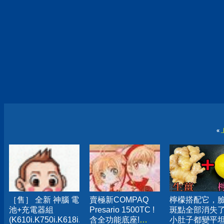
«
［售］ 全新 神腦 電
賣極新COMPAQ
檸檬搭配它，
池+充電器組
Presario 1500TC !
斑點全部消失
(K610i.K750i.K618i.K608i.K600i.W550i.W700i.W710i.W800
含全功能底座!
小肚子都變平