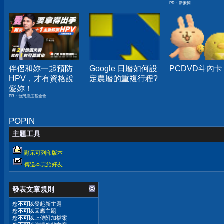
PR・新素簡
$42000
伴侶和妳一起預防
Google 日曆如何設
PCDVD斗內卡
HPV，才有資格說
定農曆的重複行程?
愛妳！
PR・台灣癌症基金會
POPIN
主題工具
顯示可列印版本
傳送本頁給好友
發表文章規則
您
不可以
發起新主題
您
不可以
回應主題
您
不可以
上傳附加檔案