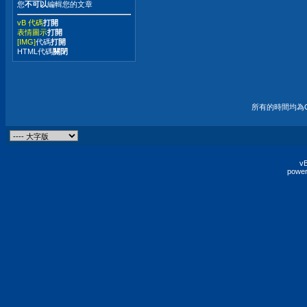
您
不可以
編輯您的文章
vB 代碼
打開
表情圖示
打開
[IMG]
代碼
打開
HTML代碼
關閉
所有的時間均為G
vB
power