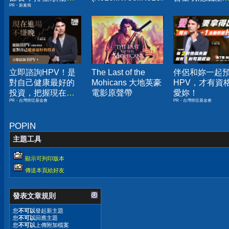
PR・新素簡
夠
$42000
立即諮詢HPV！是
The Last of the
伴侶和妳一起
對自己健康最好的
Mohicans 大地英豪
HPV，才有資
投資，把握現在不
電影原聲帶
愛妳！
PR・台灣癌症基金會
PR・台灣癌症基金會
嫌晚！
POPIN
主題工具
顯示可列印版本
傳送本頁給好友
發表文章規則
您
不可以
發起新主題
您
不可以
回應主題
您
不可以
上傳附加檔案