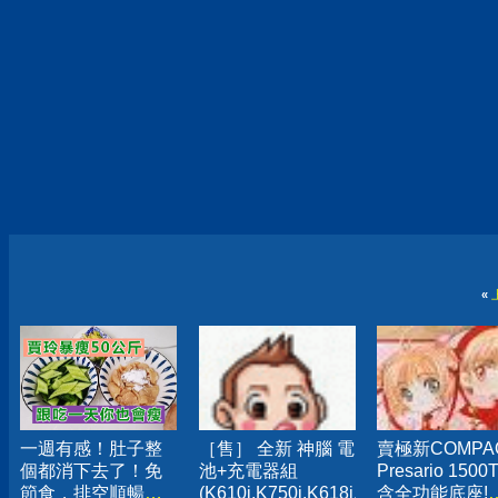
«
一週有感！肚子整
［售］ 全新 神腦 電
賣極新COMPA
個都消下去了！免
池+充電器組
Presario 1500T
節食，排空順暢就
(K610i.K750i.K618i.K608i.K600i.W5
含全功能底座!