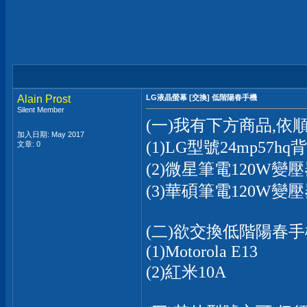
Alain Prost
LG液晶螢幕 [交換] 低階陽春手機
Silent Member
(一)我有下方商品,
加入日期: May 2017
(1)LG型號24mp57
文章: 0
(2)微星筆電120W變壓
(3)華碩筆電120W變
(二)欲交換低階陽春手機(
(1)Motorola E13
(2)紅米10A