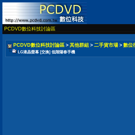
PCDVD數位科技討論區
PCDVD數位科技討論區
>
其他群組
>
二手貨市場
>
數位
LG液晶螢幕 [交換] 低階陽春手機