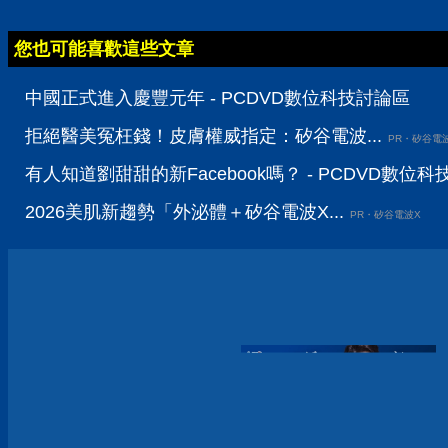
您也可能喜歡這些文章
中國正式進入慶豐元年 - PCDVD數位科技討論區
拒絕醫美冤枉錢！皮膚權威指定：矽谷電波...
PR・矽谷電
有人知道劉甜甜的新Facebook嗎？ - PCDVD數位
2026美肌新趨勢「外泌體＋矽谷電波X...
PR・矽谷電波X