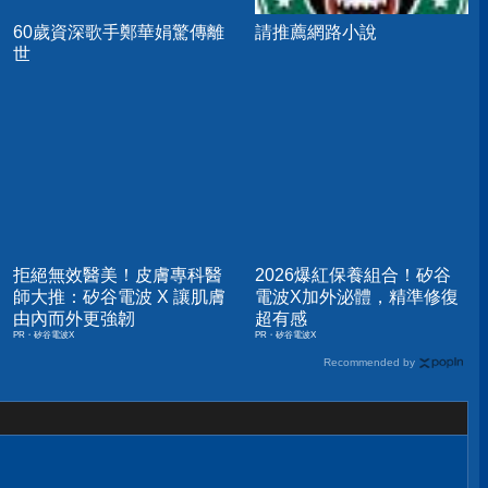
60歲資深歌手鄭華娟驚傳離
請推薦網路小說
世
拒絕無效醫美！皮膚專科醫
2026爆紅保養組合！矽谷
師大推：矽谷電波 X 讓肌膚
電波X加外泌體，精準修復
由內而外更強韌
超有感
PR・矽谷電波X
PR・矽谷電波X
Recommended by