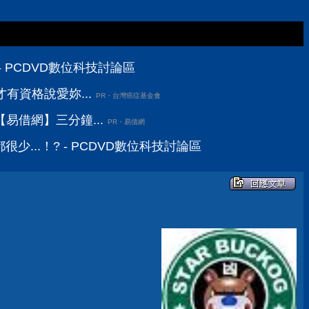
 PCDVD數位科技討論區
有資格說愛妳...
PR・台灣癌症基金會
易借網】三分鐘...
PR・易借網
少...！? - PCDVD數位科技討論區