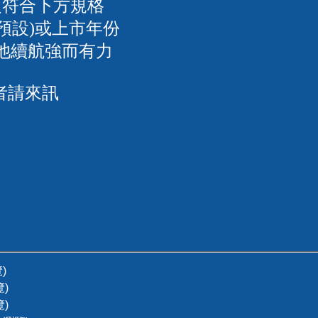
須符合下方規格
廠預設)或上市年份
電池續航強而有力
者請來訊
)
覽)
覽)