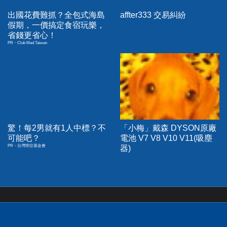
出國花費難抓？全包式海島
affter333 交易糾紛
假期，一價搞定食宿玩樂，
省錢更省心！
PR・Club Med Taiwan
驚！每2男就有1人中標？不
「小梅」戴森 DYSON原廠
可能吧？
電池 V7 V8 V10 V11(吸塵
PR・台灣癌症基金會
器)