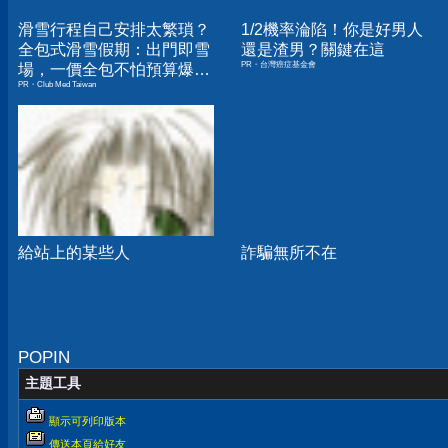
滑雪行程自己安排太繁瑣？
1/2機率淪陷！你是好男人
全包式滑雪假期：出門即雪
還是渣男？關鍵在這
PR・台灣癌症基金會
場，一價全包不怕預算爆
PR・Club Med Taiwan
表！
給站上的某些人
詐騙無所不在
POPIN
主題工具
顯示可列印版本
傳送本頁給好友