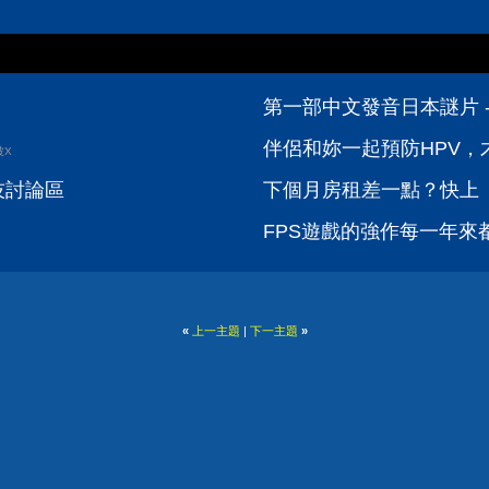
第一部中文發音日本謎片 -
伴侶和妳一起預防HPV，才
波X
科技討論區
下個月房租差一點？快上【
FPS遊戲的強作每一年來都很
«
上一主題
|
下一主題
»