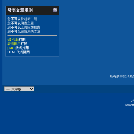
發表文章規則
您
不可以
發起新主題
您
不可以
回應主題
您
不可以
上傳附加檔案
您
不可以
編輯您的文章
vB 代碼
打開
表情圖示
打開
[IMG]
代碼
打開
HTML代碼
關閉
所有的時間均為G
vB
power