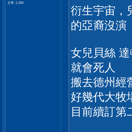
文章: 2,280
衍生宇宙，
的亞裔沒演
女兒貝絲 
就會死人
搬去德州經
好幾代大牧
目前續訂第