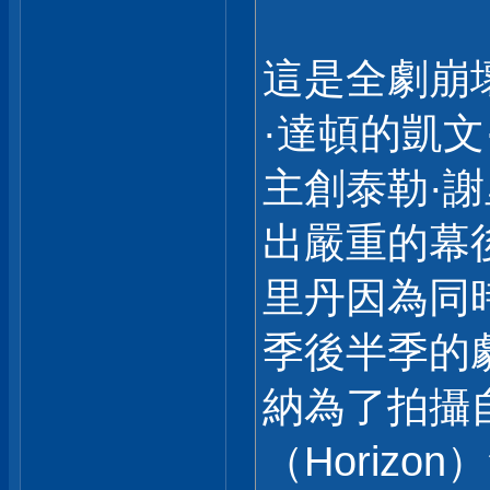
這是全劇崩
·達頓的凱文·
主創泰勒·謝里丹
出嚴重的幕
里丹因為同
季後半季的
納為了拍攝
（Horiz