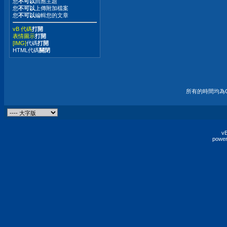
您
不可以
回應主題
您
不可以
上傳附加檔案
您
不可以
編輯您的文章
vB 代碼
打開
表情圖示
打開
[IMG]
代碼
打開
HTML代碼
關閉
所有的時間均為G
vB
power