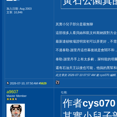
黃石公園真
加入日期: Aug 2003
文章: 10,846
其實小兒子部分是最無聊
這部很多人看貝絲和凱文科斯納跟對方企
最新達頓牧場證明當初可以弄更好，不需
不過泰勒·謝里丹這些幕後就是會鬧不和
泰勒·謝里丹手上有太多劇，屎特龍的塔
還有石油天王以後也可能，他搞的黑幫和
此文章於 2026-07-10
07:57 AM
被 cys070 編輯.
2026-07-10, 07:50 AM #
5629
a9607
引用:
Master Member
作者
cys070
其實小兒子