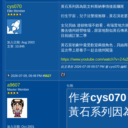
cys070
黃石系列因為凱文科斯納事情後面爛尾
Elite Member
衍生宇宙，兒子法警很無聊，黃石演老婆
女兒貝絲 達頓牧場不錯看，有瑞普地方
搬去德州經營牧場，跟當地類似黃石傳承
目前續訂第二季
加入日期: Aug 2003
黃石當初劇中最受歡迎兩個角色，貝絲商
文章: 10,846
這次帶上那養子一起去德州闖蕩
https://www.youtube.com/watch?v=2-f
此文章於 2026-07-09
09:57 PM
被 cys070 編輯.
2026-07-09, 09:48 PM #
5627
a9607
引用:
Master Member
作者
cys070
黃石系列因
加入日期: Oct 2001