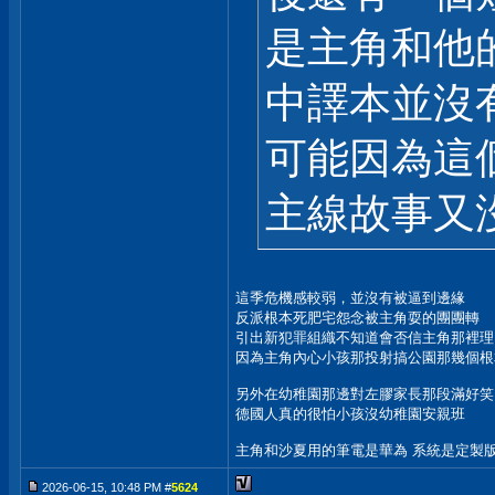
是主角和他
中譯本並沒
可能因為這
主線故事又沒
這季危機感較弱，並沒有被逼到邊緣
反派根本死肥宅怨念被主角耍的團團轉
引出新犯罪組織不知道會否信主角那裡理
因為主角內心小孩那投射搞公園那幾個根
另外在幼稚園那邊對左膠家長那段滿好笑
德國人真的很怕小孩沒幼稚園安親班
主角和沙夏用的筆電是華為 系統是定製版L
2026-06-15, 10:48 PM #
5624