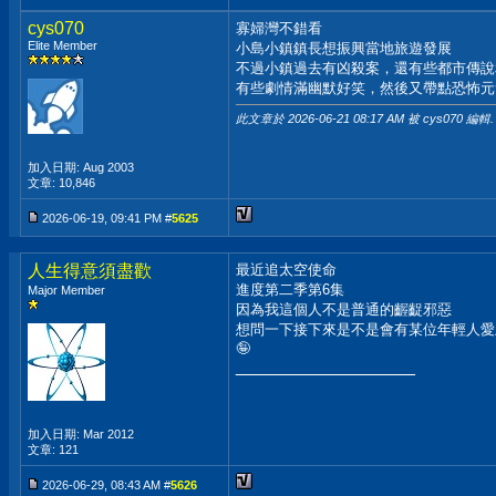
cys070
寡婦灣不錯看
Elite Member
小島小鎮鎮長想振興當地旅遊發展
不過小鎮過去有凶殺案，還有些都市傳說
有些劇情滿幽默好笑，然後又帶點恐怖元
此文章於 2026-06-21
08:17 AM
被 cys070 編輯.
加入日期: Aug 2003
文章: 10,846
2026-06-19, 09:41 PM #
5625
人生得意須盡歡
最近追太空使命
進度第二季第6集
Major Member
因為我這個人不是普通的齷齪邪惡
想問一下接下來是不是會有某位年輕人愛
🤪
__________________
加入日期: Mar 2012
文章: 121
2026-06-29, 08:43 AM #
5626