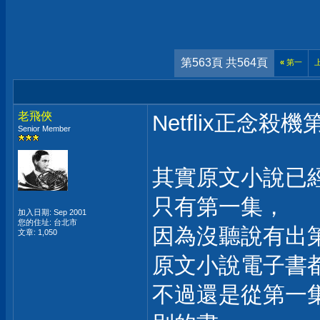
第563頁 共564頁
«
第一
老飛俠
Netflix正念
Senior Member
其實原文小說已
只有第一集，
加入日期: Sep 2001
您的住址: 台北市
因為沒聽說有出
文章: 1,050
原文小說電子書
不過還是從第一