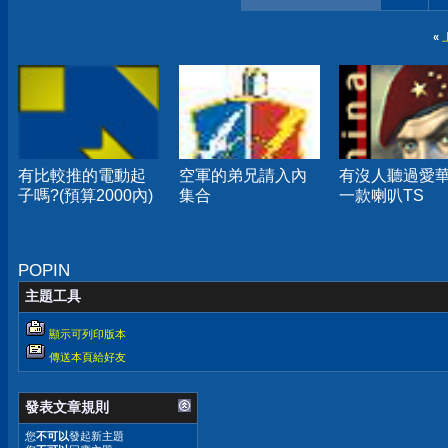
«
有比較推的電動起
空軍的弟兄請入內
有沒人聽過愛
子嗎?(預算2000內)
集合
一款喇叭TS
POPIN
主題工具
顯示可列印版本
傳送本頁給好友
發表文章規則
您
不可以
發起新主題