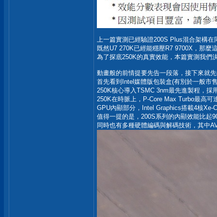
上一篇實測已經驗證200S Plus混合架
既然U7 270K已經能穩壓R7 9700X，那
為了探底250K的真實效能，本篇實測我們決定不
動畫般的前情提要先告一段落，接下來就先從本篇主
首先看到Intel媒體版包裝盒(有別於一般市
250K核心導入TSMC 3nm最先進製程，採用6顆
250K在時脈上，P-Core Max Turbo最高
GPU內顯部分，Intel Graphics搭載4核Xe
值得一提的是，200S系列的內顯效能比起
同時也有多種硬體編碼與解碼技術，其中A