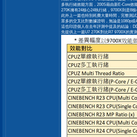
多執行緒效能方面，200S藉由新E-Core效
270K擁有24核心24執行緒，9700X則是
此外上一篇也特別耗費大量時間，完整測試270
眾多的交叉比對數據證明，無論是1080p或
這也印證個人在去年評測中提及的結論：DD
先提供上一篇U7 270K對比R7 9700X