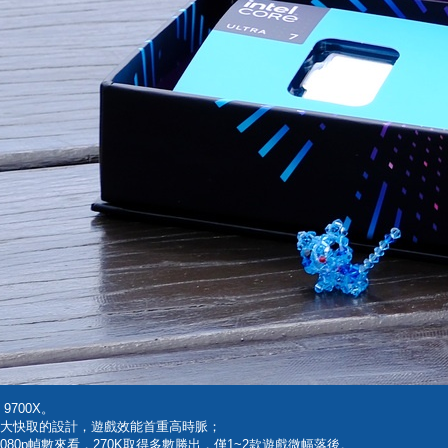
9700X。
別用加大快取的設計，遊戲效能首重高時脈；
1080p幀數來看，270K取得多數勝出，僅1~2款遊戲微幅落後。