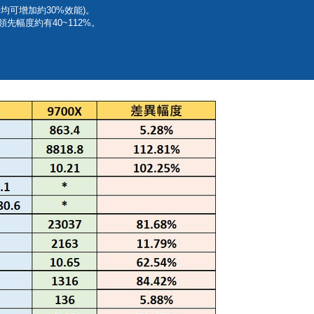
平均可增加約30%效能)。
領先幅度約有40~112%。