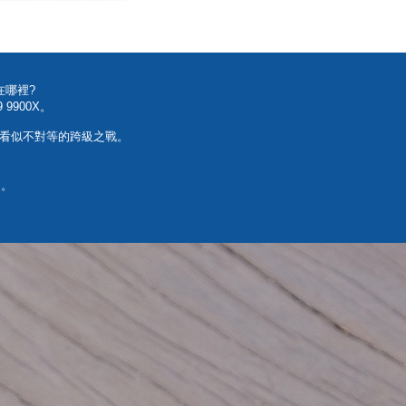
在哪裡?
9900X。
證這場看似不對等的跨級之戰。
z。