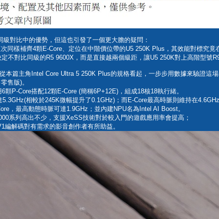
構在同級對比中的優勢，但這也引發了一個更大膽的疑問：
麼這次同樣補齊4顆E-Core、定位在中階價位帶的U5 250K Plus，其效能對標究竟
對比同級的R5 9600X，而是直接越兩個級距，讓U5 250K對上高階型號R9 
角Intel Core Ultra 5 250K Plus的規格看起，一步步用數據來驗
售零售版)。
P-Core搭配12顆E-Core (簡稱6P+12E)，組成18核18執行緒。
可達5.3GHz(相較於245K微幅提升了0.1GHz)；而E-Core最高時脈則維持在4.6GH
-Core，最高動態時脈可達1.9GHz；並內建NPU名為Intel AI Boost。
9000系列高出不少，支援XeSS技術對於較入門的遊戲應用率會提高；
V1編解碼對有需求的影音創作者有所助益。