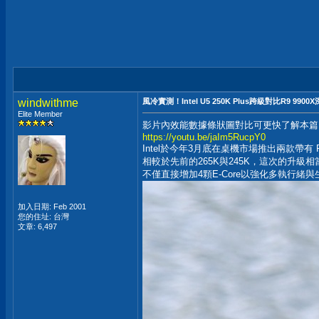
windwithme
風冷實測！Intel U5 250K Plus跨級對比R9 990
Elite Member
影片內效能數據條狀圖對比可更快了解本篇
https://youtu.be/jaIm5RucpY0
Intel於今年3月底在桌機市場推出兩款帶有 Plus型號
相較於先前的265K與245K，這次的升級
不僅直接增加4顆E-Core以強化多執行緒與
加入日期: Feb 2001
您的住址: 台灣
文章: 6,497