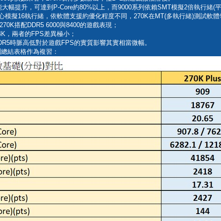
能大幅提升，可達到P-Core約80%以上，而9000系列依賴SMT模擬2倍執行緒(
8核心模擬16執行緒，依軟體支援約優化程度不同，270K在MT(多執行緒)測試軟體
K搭配DDR5 6000與8400的遊戲表現；
4K，兩者的FPS差異極小；
R5時脈高低對於遊戲FPS的實質影響其實相當微幅。
的實測總結表格作為複習：