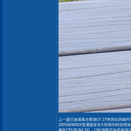
上一篇已做過風冷實測U7 270K對比同級R7 
200S與9000X普通版皆非X3D系列特
兩款CPU皆為5.5G，13款遊戲不論是4K與