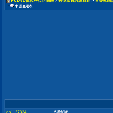
PCDVD數位科技討論區
>
數位影音討論群組
>
音樂軟體
求 黑色毛衣
gn1137324
求 黑色毛衣