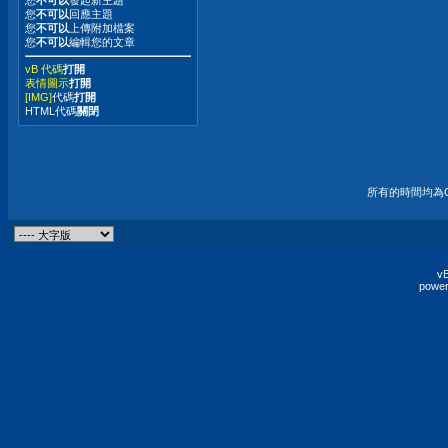
您
不可以
發起新主題
您
不可以
回應主題
您
不可以
上傳附加檔案
您
不可以
編輯您的文章
vB 代碼
打開
表情圖示
打開
[IMG]
代碼
打開
HTML代碼
關閉
所有的時間均為G
vB
power