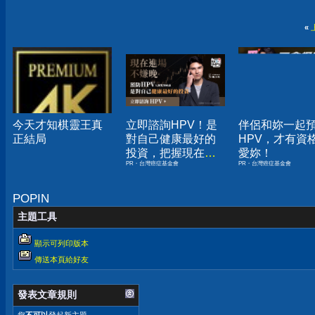
«
今天才知棋靈王真
立即諮詢HPV！是
伴侶和妳一起
正結局
對自己健康最好的
HPV，才有資
投資，把握現在不
愛妳！
PR・台灣癌症基金會
PR・台灣癌症基金會
嫌晚！
POPIN
主題工具
顯示可列印版本
傳送本頁給好友
發表文章規則