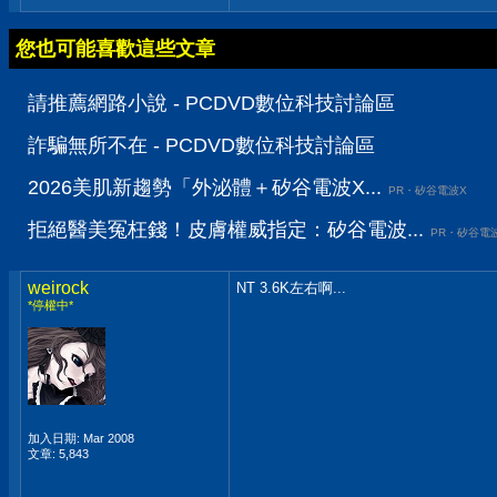
您也可能喜歡這些文章
請推薦網路小說 - PCDVD數位科技討論區
詐騙無所不在 - PCDVD數位科技討論區
2026美肌新趨勢「外泌體＋矽谷電波X...
PR・矽谷電波X
拒絕醫美冤枉錢！皮膚權威指定：矽谷電波...
PR・矽谷電
weirock
NT 3.6K左右啊...
*停權中*
加入日期: Mar 2008
文章: 5,843