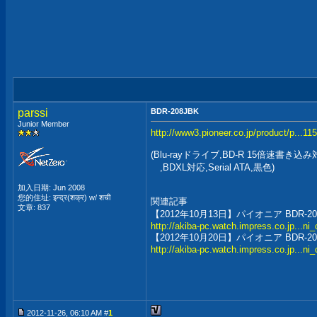
parssi
BDR-208JBK
Junior Member
http://www3.pioneer.co.jp/product/p...1
(Blu-rayドライブ,BD-R 15倍速書き込
,BDXL対応,Serial ATA,黒色)
加入日期: Jun 2008
您的住址: इन्द्र(शक्र) w/ शची
関連記事
文章: 837
【2012年10月13日】パイオニア BDR-2
http://akiba-pc.watch.impress.co.jp...ni
【2012年10月20日】パイオニア BDR-
http://akiba-pc.watch.impress.co.jp...ni
2012-11-26, 06:10 AM #
1