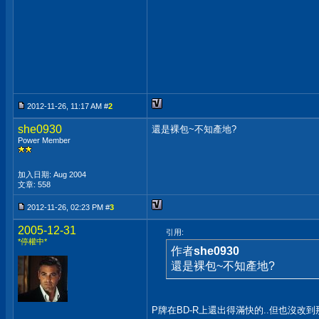
2012-11-26, 11:17 AM #
2
she0930
還是裸包~不知產地?
Power Member
加入日期: Aug 2004
文章: 558
2012-11-26, 02:23 PM #
3
2005-12-31
引用:
*停權中*
作者
she0930
還是裸包~不知產地?
P牌在BD-R上還出得滿快的..但也沒改到那