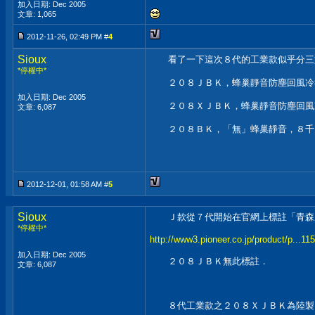
加入日期: Dec 2005
文章: 1,065
2012-11-26, 02:49 PM #
4
Sioux
看了一下這次８代的工業款似乎分三
*停權中*
２０８ＪＢＫ，蜂巢靜音防塵回風冷卻
加入日期: Dec 2005
２０８ＸＪＢＫ，蜂巢靜音防塵回風冷
文章: 6,087
２０８ＢＫ，「無」蜂巢靜音，８千
2012-12-01, 01:58 AM #
5
Sioux
Ｊ款從７代開始在官網上標註「青森県
*停權中*
http://www3.pioneer.co.jp/product/p...1
加入日期: Dec 2005
２０８ＪＢＫ無此標註．
文章: 6,087
８代工業款之２０８ＸＪＢＫ為陸製