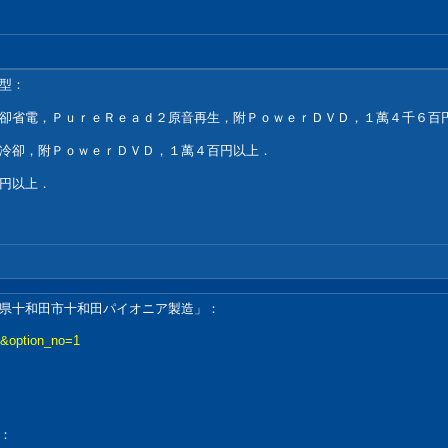
型：
省電，ＰｕｒｅＲｅａｄ２原音再生，附ＰｏｗｅｒＤＶＤ，１萬４千６百
卻，附ＰｏｗｅｒＤＶＤ，１萬４百円以上．
円以上．
十和田市十和田パイオニア製造」：
15&option_no=1
：