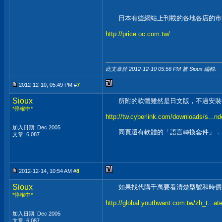
日本有些網站上刊載的各地各店的市價
http://price.oc.com.tw/
此文章於 2012-12-10
05:56 PM
被 Sioux 編輯.
2012-12-10, 05:49 PM #
7
Sioux
所附的軟體雖然是日文版，不過安裝後
*停權中*
http://tw.cyberlink.com/downloads/s...
加入日期: Dec 2005
同頁還有軟體的「語言轉換套件」．
文章: 6,087
2012-12-14, 10:54 AM #
8
Sioux
如果找代購千萬要看清楚型號和時價
*停權中*
http://global.youthwant.com.tw/zh_t...a
加入日期: Dec 2005
文章: 6,087