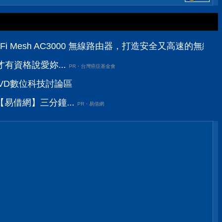
三頻 Wi-Fi Mesh AC3000 無線路由器，打造安全又高速的無
有資格說愛妳...
PR・台灣癌症基金會
PCDVD數位科技討論區
易借網】三分鐘...
PR・易借網