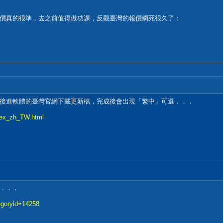
真的很準，去之前值得做功課，反觀臺灣的報價網死很久了：
進軟體的臺灣官網下載更新檔，完成後會出現「繁中」可選．．．
ndex_zh_TW.html
．．．
tegoryid=14258