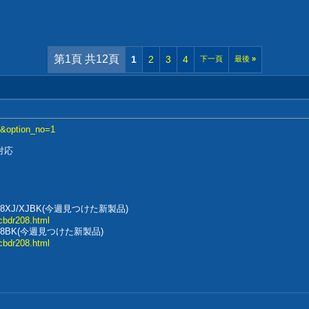
第1頁 共12頁
1
2
3
4
下一頁
最後
»
15&option_no=1
み対応
08XJ/XJBK(今週見つけた新製品)
_cbdr208.html
208BK(今週見つけた新製品)
_cbdr208.html