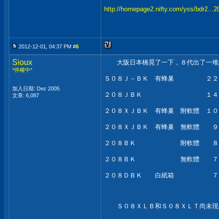
http://homepage2.nifty.com/yss/bdr2...
2012-12-01, 04:37 PM #
6
Sioux
大阪日本橋晃了一下，８代出了一堆
*停權中*
Ｓ０８Ｊ－ＢＫ 有蜂巢 ２２４
加入日期: Dec 2005
２０８ＪＢＫ １４５０
文章: 6,087
２０８ＸＪＢＫ 有蜂巢 附軟體 １０
２０８ＸＪＢＫ 有蜂巢 無軟體 ９
２０８ＢＫ 附軟體 ８４
２０８ＢＫ 無軟體 ７９
２０８ＤＢＫ 白紙箱 ７４
Ｓ０８ＸＬＢ和Ｓ０８ＸＬＴ尚未現