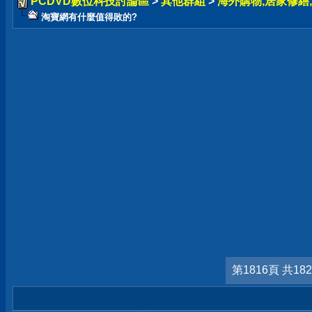
PCDVD數位科技討論區
>
其他群組
>
海外購物,居家修繕,
淘寶網有什麼值得敗的?
第1816頁 共18