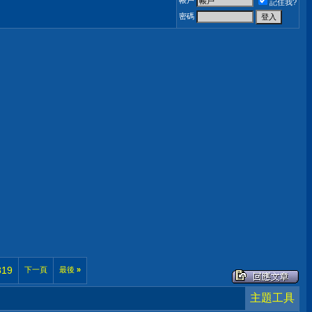
帳戶
記住我?
密碼
819
下一頁
最後
»
主題工具