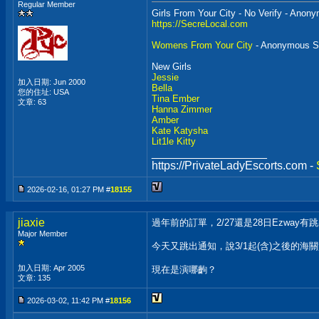
Regular Member
Girls From Your City - No Verify - Anon
https://SecreLocal.com
Womens From Your City
- Anonymous Se
New Girls
Jessie
加入日期: Jun 2000
Bella
您的住址: USA
Tina Ember
文章: 63
Hanna Zimmer
Amber
Kate Katysha
Lit1le Kitty
__________________
https://PrivateLadyEscorts.com -
2026-02-16, 01:27 PM #
18155
jiaxie
過年前的訂單，2/27還是28日Ezway
Major Member
今天又跳出通知，說3/1起(含)之後的
加入日期: Apr 2005
現在是演哪齣？
文章: 135
2026-03-02, 11:42 PM #
18156