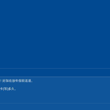
到了！好加在放年假前送達。
(等)多久。