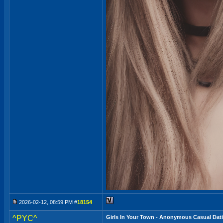
2026-02-12, 08:59 PM #
18154
^PYC^
Girls In Your Town - Anonymous Casual Datin