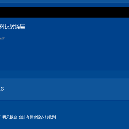
位科技討論區
金會
多
了.明天抵台 也許有機會除夕前收到