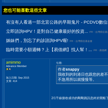
您也可能喜歡這些文章
有沒有人看過一部北宜公路的早期鬼片 - PCDVD數
立即諮詢HPV！是對自己健康最好的投資...
PR・台灣癌症基
姊妹們，別忘了約診諮詢HPV喔!
PR・台灣癌症基金會
臨時需要小額週轉？上【易借網】找人幫！...
PR・易借網
amimmo
引用:
Advance Member
作者
snappy
我收到的到港日也跟您的差不
加入日期: Sep 2015
不急用所以就慢慢等。
文章: 414
2/1干線接收成功的剛剛跳訊息終於開船