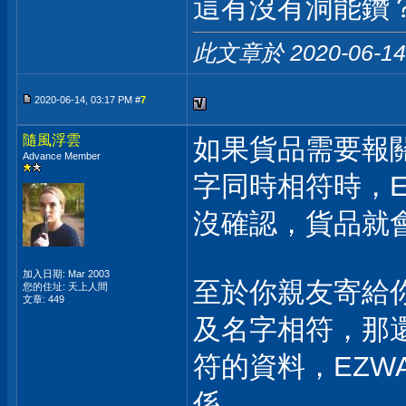
這有沒有洞能鑽
此文章於 2020-06-1
2020-06-14, 03:17 PM #
7
隨風浮雲
如果貨品需要報關
Advance Member
字同時相符時，E
沒確認，貨品就
加入日期: Mar 2003
至於你親友寄給你
您的住址: 天上人間
文章: 449
及名字相符，那還
符的資料，EZW
係。