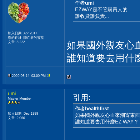
作者
umi
EZWAY是不管購買人的
誰收貨誰負責...
加入日期: Apr 2017
您的住址: 陣亡者的靈堂
如果國外親友心
文章: 3,222
誰知道要去用什麼
2020-06-14, 03:00 PM #
5
umi
引用:
Master Member
作者
healthfirst.
加入日期: Dec 1999
如果國外親友心血來潮寄東西
文章: 2,066
誰知道要去用什麼EZ WAY？