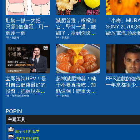
肚腩一抓一大把，
減肥首選，檸檬加
「小梅」MURA
只需1個雞蛋，用一
它，堅持一週，腰
S0NY 21700,
個瘦一個
細了，瘦到你懷疑
續放電流,頂級
PR・新素簡
PR・新素簡
人生
電池,未使用點
US21700VX40
US21700VTC
立即諮詢HPV！是
超神減肥神器！橘
FPS遊戲的強
對自己健康最好的
子不要直接吃，加
一年來都很少...
投資，把握現在不
點這個！體重天天
PR・台灣癌症基金會
PR・新素簡
嫌晚！
下降
POPIN
主題工具
顯示可列印版本
傳送本頁給好友