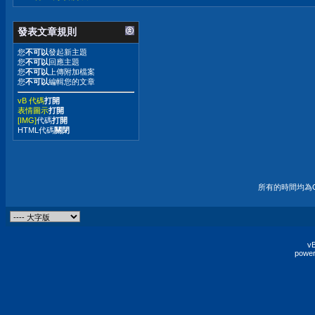
發表文章規則
您
不可以
發起新主題
您
不可以
回應主題
您
不可以
上傳附加檔案
您
不可以
編輯您的文章
vB 代碼
打開
表情圖示
打開
[IMG]
代碼
打開
HTML代碼
關閉
所有的時間均為G
vB
power