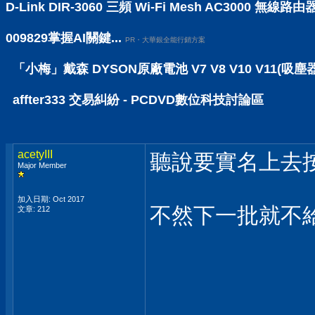
D-Link DIR-3060 三頻 Wi-Fi Mesh AC30
009829掌握AI關鍵...
PR・大華銀全能行銷方案
「小梅」戴森 DYSON原廠電池 V7 V8 V10 V11(吸塵
affter333 交易糾紛 - PCDVD數位科技討論區
acetyIII
聽說要實名上去
Major Member
加入日期: Oct 2017
不然下一批就不
文章: 212