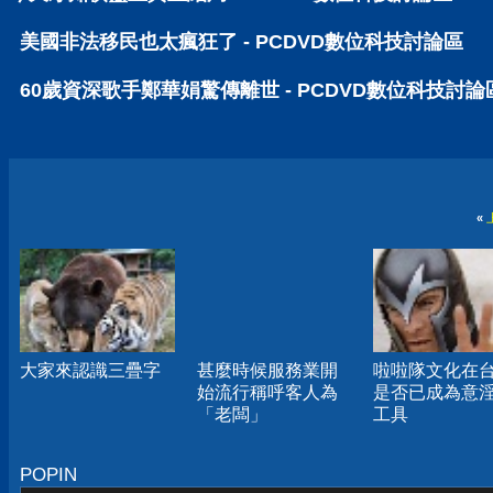
美國非法移民也太瘋狂了 - PCDVD數位科技討論區
60歲資深歌手鄭華娟驚傳離世 - PCDVD數位科技討論
«
大家來認識三疊字
甚麼時候服務業開
啦啦隊文化在
始流行稱呼客人為
是否已成為意
「老闆」
工具
POPIN