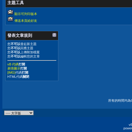
主題工具
顯示可列印版本
傳送本頁給好友
發表文章規則
您
不可以
發起新主題
您
不可以
回應主題
您
不可以
上傳附加檔案
您
不可以
編輯您的文章
vB 代碼
打開
表情圖示
打開
[IMG]
代碼
打開
HTML代碼
關閉
所有的時間均為G
vB
power