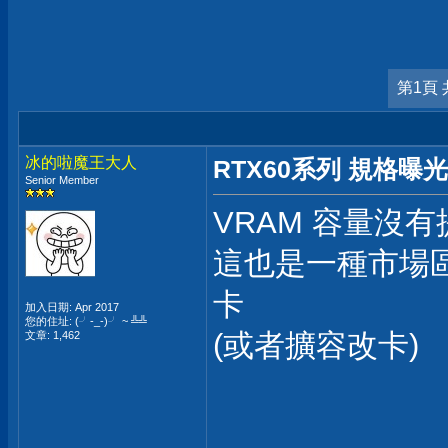
第1頁 
冰的啦魔王大人
RTX60系列 規格曝光
Senior Member
VRAM 容量沒有
這也是一種市場區隔
卡
加入日期: Apr 2017
您的住址: (╯-_-)╯ ~ ╩╩
(或者擴容改卡)
文章: 1,462
___________