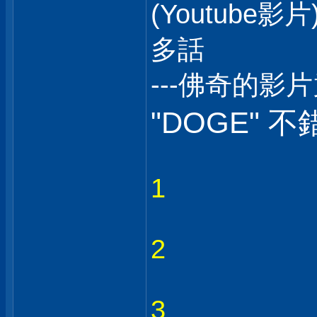
(Youtub
多話
---佛奇的影
"DOGE" 不
1
2
3