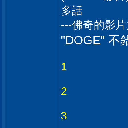
多話
---佛奇的影
"DOGE" 不
1
2
3