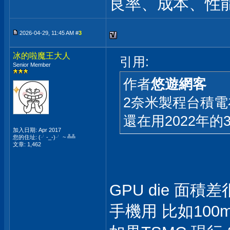
良率、成本、性能
2026-04-29, 11:45 AM #
3
冰的啦魔王大人
引用:
Senior Member
作者
悠遊網客
2奈米製程台積電
還在用2022年的
加入日期: Apr 2017
您的住址: (╯-_-)╯ ~ ╩╩
文章: 1,462
GPU die 面積差
手機用 比如100mm