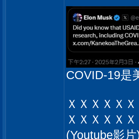
COVID-19是
ＸＸＸＸＸＸ
ＸＸＸＸＸＸ
(Youtub