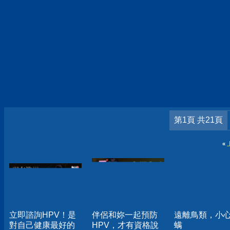
第1頁 共21頁
«
立即諮詢HPV！是
伴侶和妳一起預防
遠離鳥類，小
對自己健康最好的
HPV，才有資格說
螨