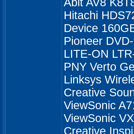
Abit AV8 K8T
Hitachi HDS7
Device 160GB
Pioneer DVD
LITE-ON LTR
PNY Verto G
Linksys Wirel
Creative Soun
ViewSonic A7
ViewSonic 
Creative Insp