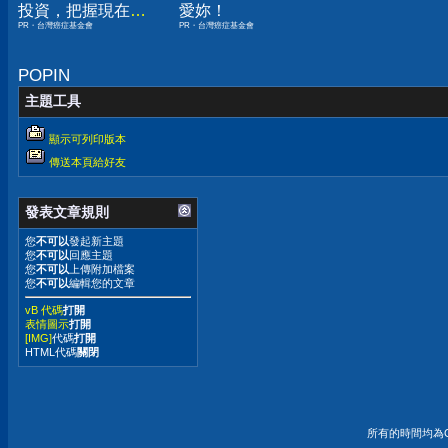
投資，把握現在不
愛妳！
PR・台灣癌症基金會
PR・台灣癌症基金會
嫌晚！
POPIN
主題工具
顯示可列印版本
傳送本頁給好友
發表文章規則
您
不可以
發起新主題
您
不可以
回應主題
您
不可以
上傳附加檔案
您
不可以
編輯您的文章
vB 代碼
打開
表情圖示
打開
[IMG]
代碼
打開
HTML代碼
關閉
所有的時間均為G