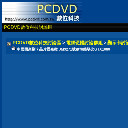
PCDVD數位科技討論區
PCDVD數位科技討論區
>
電腦硬體討論群組
>
顯示卡討
中國國產顯卡晶片景嘉微 JM9271號稱性能堪比GTX1080