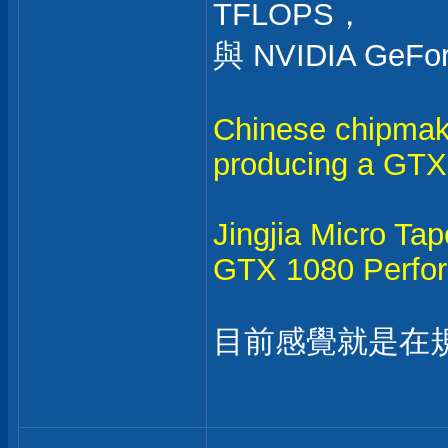
TFLOPS，
與 NVIDIA GeFo
Chinese chipmaker
producing a GT
Jingjia Micro Ta
GTX 1080 Perfo
目前感覺就是在