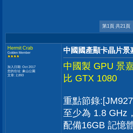
第1頁 共21頁
Hermit Crab
中國國產顯卡晶片景嘉微
Golden Member
中國製 GPU 景嘉
加入日期: Oct 2017
您的住址: 象山公園
比 GTX 1080
文章: 2,893
重點節錄:[JM92
至少為 1.8 GHz
配備16GB 記