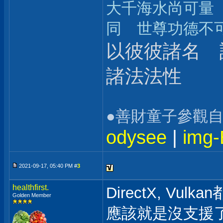
大千海水尚可量
同 世尊功德不
以彼彼諸名 
諸法法性
●善財童子參觀
odysee
|
img
2021-09-17, 05:40 PM #
3
healthfirst.
DirectX, Vulk
Golden Member
應該就是沒支援