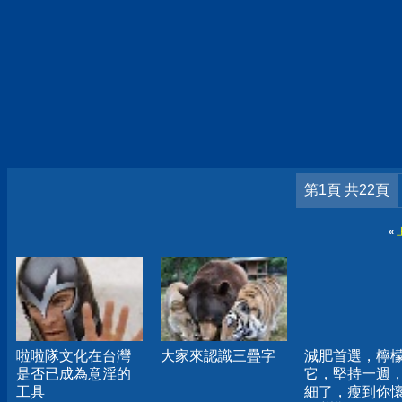
第1頁 共22頁
«
啦啦隊文化在台灣
大家來認識三疊字
減肥首選，檸
是否已成為意淫的
它，堅持一週
工具
細了，瘦到你