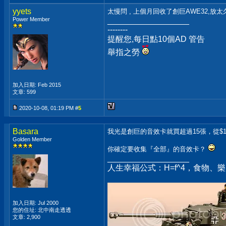
yyets
太慢問 , 上個月回收了創巨AWE32,放太
Power Member
__________________
--------
提醒您,每日點10個AD 管告
舉指之勞
加入日期: Feb 2015
文章: 599
2020-10-08, 01:19 PM #
5
Basara
我光是創巨的音效卡就買超過15張，從$150
Golden Member
你確定要收集『全部』的音效卡？
__________________
人生幸福公式：H=f^4，食物、
加入日期: Jul 2000
您的住址: 北中南走透透
文章: 2,900