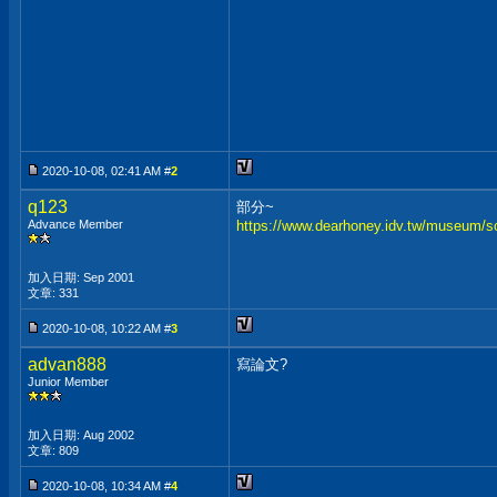
2020-10-08, 02:41 AM #
2
q123
部分~
Advance Member
https://www.dearhoney.idv.tw/museum/s
加入日期: Sep 2001
文章: 331
2020-10-08, 10:22 AM #
3
advan888
寫論文?
Junior Member
加入日期: Aug 2002
文章: 809
2020-10-08, 10:34 AM #
4