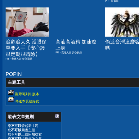
PR・新素簡
人生
追劇追太久 護眼保
高油高酒精 加速癌
偷渡台灣這麼
單要入手【安心護
上身
嗎
PR・安達人壽 安心抗癌
眼定期眼睛險】
PR・安達人壽 安心護眼
POPIN
主題工具
顯示可列印版本
傳送本頁給好友
發表文章規則
您
不可以
發起新主題
您
不可以
回應主題
您
不可以
上傳附加檔案
您
不可以
編輯您的文章