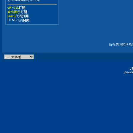
vB 代碼
打開
表情圖示
打開
[IMG]
代碼
打開
HTML代碼
關閉
所有的時間均為G
vB
power