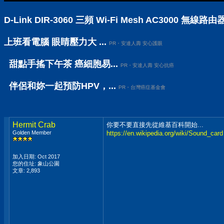
D-Link DIR-3060 三頻 Wi-Fi Mesh AC30
上班看電腦 眼睛壓力大 ...
PR・安達人壽 安心護眼
甜點手搖下午茶 癌細胞易...
PR・安達人壽 安心抗癌
伴侶和妳一起預防HPV，...
PR・台灣癌症基金會
Hermit Crab
你要不要直接先從維基百科開始...
Golden Member
https://en.wikipedia.org/wiki/Sound_card
加入日期: Oct 2017
您的住址: 象山公園
文章: 2,893