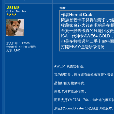
Basara
引用:
Golden Member
作者
Hermit Crab
問題是舊卡不見得能賣多少錢..
收藏家會花大錢追求的是在哪個
至於一般舊卡真的只能回收做環
ISA一代神卡AWE64 GOL
但是多數操過的二手卡價格開
加入日期: Jul 2000
打開EBAY也是類似情況.
您的住址: 北中南走透透
文章: 2,900
AWE64 我也曾有過。
我的疑問是，現在還有能拿出來賣的音效
品相好的好物價格貴、
雜魚卡沒有收藏價值，
而且光是YMF724、744，有出過的廠
創巨的SoundBlaster 16也超過30種版本