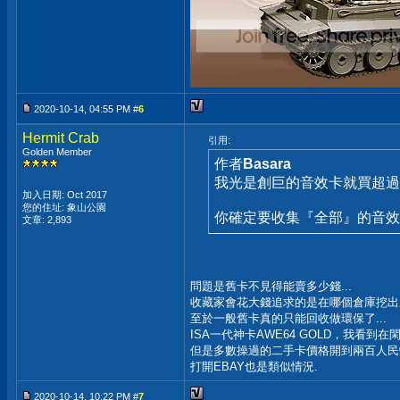
2020-10-14, 04:55 PM #
6
Hermit Crab
引用:
Golden Member
作者
Basara
我光是創巨的音效卡就買超過15
加入日期: Oct 2017
您的住址: 象山公園
你確定要收集『全部』的音
文章: 2,893
問題是舊卡不見得能賣多少錢...
收藏家會花大錢追求的是在哪個倉庫挖出來
至於一般舊卡真的只能回收做環保了...
ISA一代神卡AWE64 GOLD，我看到在
但是多數操過的二手卡價格開到兩百人民
打開EBAY也是類似情況.
2020-10-14, 10:22 PM #
7