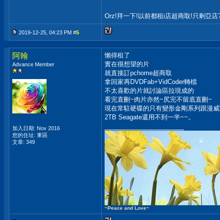
Orz!拜一下!以前都租i店超商取!只剩亞店
2019-12-25, 04:23 PM #
5
阿翰
懶得租了
實在很想望的片
Advance Member
就直接訂pchome超商取
拿回家再DVDFab+VidCoder轉檔
不太喜歡的片就討論區拉現成的
看完直刪~肉片亦然~尻完不留底直刪~
現在常駐硬碟的只有變形金剛系列跟漫威
2TB Seagate還用不到一半~~。
__________________
加入日期: Nov 2016
您的住址: 東區
文章: 349
~Peace and Love~