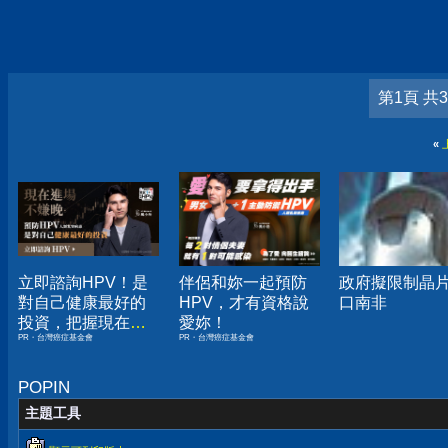
第1頁 共
«
立即諮詢HPV！是
伴侶和妳一起預防
政府擬限制晶
對自己健康最好的
HPV，才有資格說
口南非
投資，把握現在不
愛妳！
PR・台灣癌症基金會
PR・台灣癌症基金會
嫌晚！
POPIN
主題工具