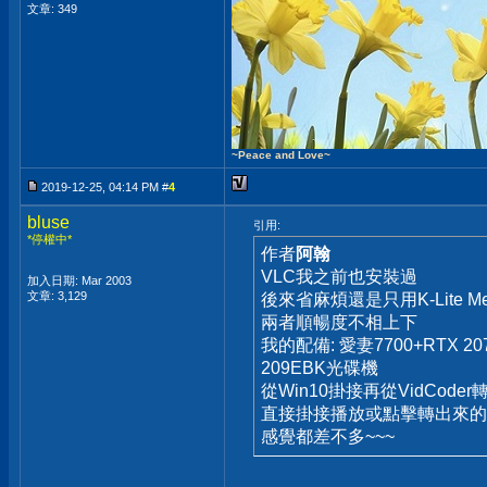
文章: 349
~Peace and Love~
2019-12-25, 04:14 PM #
4
bluse
引用:
*停權中*
作者
阿翰
VLC我之前也安裝過
加入日期: Mar 2003
文章: 3,129
後來省麻煩還是只用K-Lite Me
兩者順暢度不相上下
我的配備: 愛妻7700+RTX 20
209EBK光碟機
從Win10掛接再從VidCoder轉
直接掛接播放或點擊轉出來的
感覺都差不多~~~