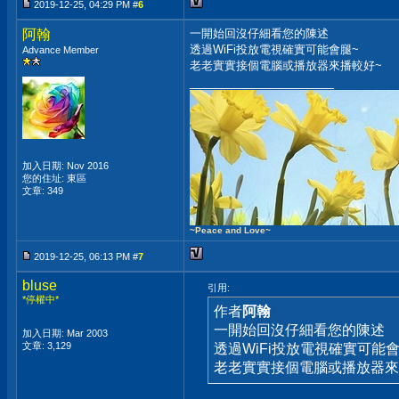
2019-12-25, 04:29 PM #
6
阿翰
一開始回沒仔細看您的陳述
透過WiFi投放電視確實可能會腿~
Advance Member
老老實實接個電腦或播放器來播較好~
__________________
加入日期: Nov 2016
您的住址: 東區
文章: 349
~Peace and Love~
2019-12-25, 06:13 PM #
7
bluse
引用:
*停權中*
作者
阿翰
一開始回沒仔細看您的陳述
加入日期: Mar 2003
文章: 3,129
透過WiFi投放電視確實可能會
老老實實接個電腦或播放器來