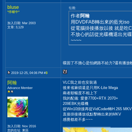
bluse
引用:
*停權中*
作者
阿翰
用DVDFAB轉出來的藍光iso
加入日期: Mar 2003
文章: 3,129
從電腦掛接播放以後 就是吃C
不放心的話從光碟機退出光碟
~~~~
碟固了不擔心是怕網路不給力?還有播放軟體
2019-12-25, 04:06 PM #
3
阿翰
VLC我之前也安裝過
後來省麻煩還是只用K-Lite Mega
Advance Member
兩者順暢度不相上下
我的配備: 愛妻7700+RTX 2070+
209EBK光碟機
從Win10掛接再從VidCoder轉H.265 MKV
直接掛接播放或點擊轉出來的MKV
感覺都差不多~~~
__________________
加入日期: Nov 2016
您的住址: 東區