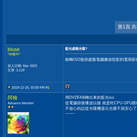
第1頁 共
bluse
藍光虛擬光碟?
*停權中*
租轉ISO後掛虛擬電腦播放投影到電視影
加入日期: Mar 2003
文章: 3,129
2019-12-25, 03:00 PM #
1
阿翰
用DVDFAB轉出來的藍光iso
從電腦掛接播放以後 就是吃CPU GPU
Advance Member
不放心的話從光碟機退出光碟不就安心了
~~~~