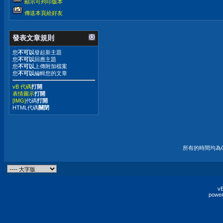
顯示可列印版本
傳送本頁給好友
發表文章規則
您
不可以
發起新主題
您
不可以
回應主題
您
不可以
上傳附加檔案
您
不可以
編輯您的文章
vB 代碼
打開
表情圖示
打開
[IMG]
代碼
打開
HTML代碼
關閉
所有的時間均為G
vB
power