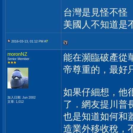
台灣是見怪不怪
美國人不知道是
2016-03-13, 01:12 PM #
7
moronNZ
能在瀕臨破產從
Senior Member
帝尊重的，最好
如果仔細想，他
加入日期: Jun 2002
了．網友提川普
文章: 1,012
也是知道如何和
造業外移收稅，