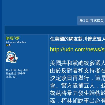
第1頁 共930頁
哆啦B夢
住美國的網友對川普這號
Advance Member
http://udn.com/news
美國共和黨總統參選
由於反對者和支持者
加入日期: Aug 2010
您的住址: 靜香家
決定改日再舉行，這
文章: 327
會。警方逮捕五人，
魯茲將暴力發生歸咎
蕊．柯林頓說事出必