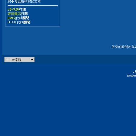
您
不可以
編輯您的文章
vB 代碼
打開
表情圖示
打開
[IMG]
代碼
關閉
HTML代碼
關閉
所有的時間均為G
vB
power