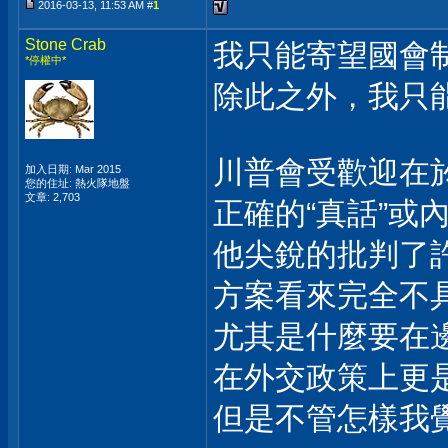
2016-03-13, 11:53 AM #
1
Stone Crab
我只能寄望國會制約
*停權中*
除此之外，我只能
川普會受歡迎在
加入日期: Mar 2015
您的住址: 熱火隊地盤
文章: 2,703
正確的“真話”或內
他尖銳的批判了
方案看來完全不具
尤其是什麼要在
在外交政策上更
但是不管怎樣我