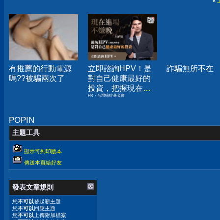
«
有推薦的行動電源
立即諮詢HPV！是
詐騙無所不在
嗎??被騙兩次了
對自己健康最好的
投資，把握現在不
PR・台灣癌症基金會
嫌晚！
POPIN
主題工具
顯示可列印版本
傳送本頁給好友
發表文章規則
您
不可以
發起新主題
您
不可以
回應主題
您
不可以
上傳附加檔案