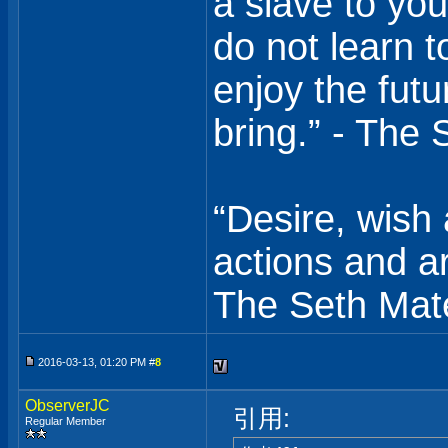
a slave to you
do not learn t
enjoy the fut
bring.” - The 
“Desire, wish 
actions and are
The Seth Mate
2016-03-13, 01:20 PM #
8
ObserverJC
引用:
Regular Member