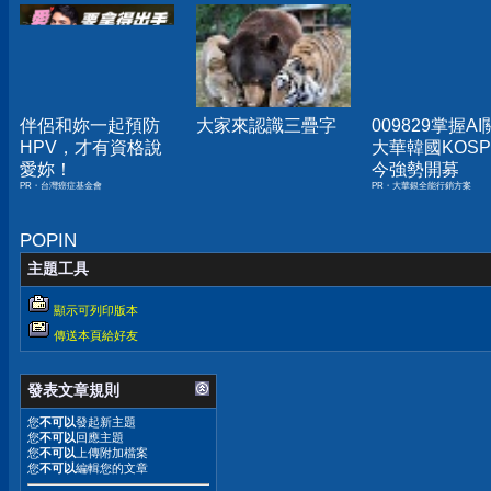
伴侶和妳一起預防
大家來認識三疊字
009829掌握A
HPV，才有資格說
大華韓國KOSPI
愛妳！
今強勢開募
PR・台灣癌症基金會
PR・大華銀全能行銷方案
POPIN
主題工具
顯示可列印版本
傳送本頁給好友
發表文章規則
您
不可以
發起新主題
您
不可以
回應主題
您
不可以
上傳附加檔案
您
不可以
編輯您的文章