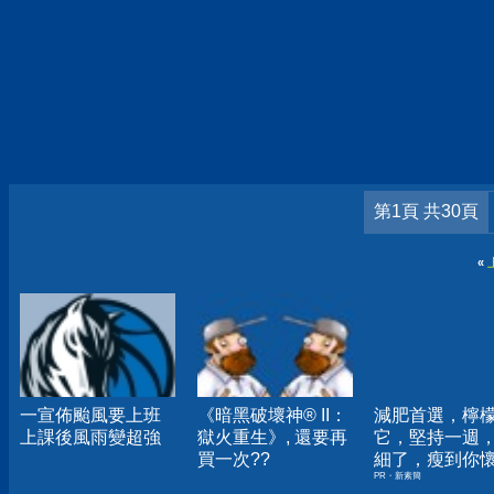
第1頁 共30頁
«
一宣佈颱風要上班
《暗黑破壞神® II：
減肥首選，檸
上課後風雨變超強
獄火重生》, 還要再
它，堅持一週
買一次??
細了，瘦到你
PR・新素簡
人生