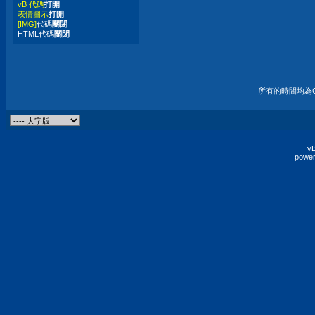
vB 代碼
打開
表情圖示
打開
[IMG]
代碼
關閉
HTML代碼
關閉
所有的時間均為G
vB
power