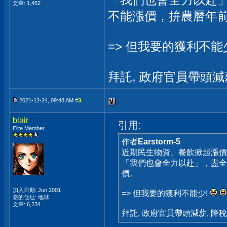
文章: 1,452
不能漲價，拚農曆年
=> 但我要的獲利不能
拜託, 政府官員帶頭減薪
2021-12-24, 09:48 AM #
3
blair
引用:
Elite Member
作者
Earstorm-5
近期民生物資、餐飲掀起漲價
「我們也會全力以赴」，盡全
價。
加入日期: Jun 2001
=> 但我要的獲利不能少!
您的住址: 地球
文章: 6,234
拜託, 政府官員帶頭減薪, 降稅