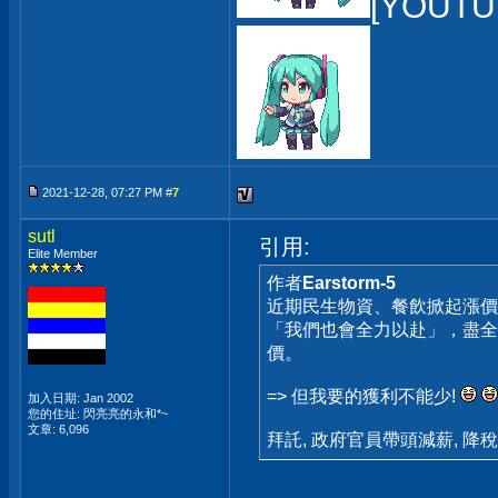
[YOUTU
2021-12-28, 07:27 PM #
7
sutl
引用:
Elite Member
作者
Earstorm-5
近期民生物資、餐飲掀起漲價
「我們也會全力以赴」，盡全
價。
=> 但我要的獲利不能少!
加入日期: Jan 2002
您的住址: 閃亮亮的永和*~
文章: 6,096
拜託, 政府官員帶頭減薪, 降稅