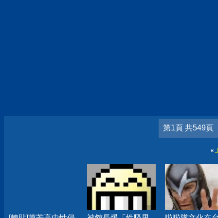
第1頁 共549頁
«
[轉貼]萬芳高中性侵
被館長爆「性騷男
啦啦隊文化在