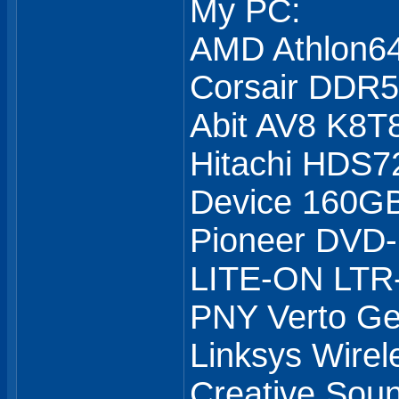
My PC:
AMD Athlon6
Corsair DDR
Abit AV8 K8T
Hitachi HDS7
Device 160GB
Pioneer DVD
LITE-ON LTR
PNY Verto G
Linksys Wirel
Creative Soun