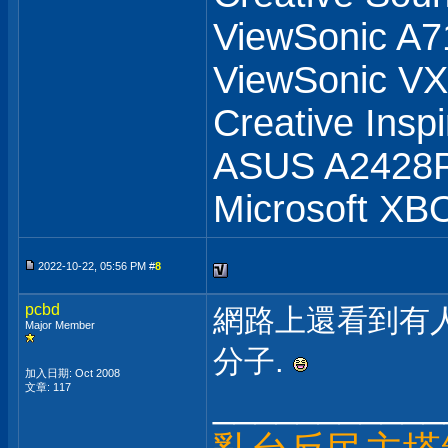
ViewSonic A7
ViewSonic 
Creative Insp
ASUS A2428
Microsoft XB
2022-10-22, 05:56 PM #
8
pcbd
網路上還看到有
Major Member
分子.
加入日期: Oct 2008
文章: 117
___________