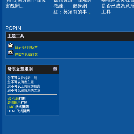
害醜聞....
教練」 健身網
是否已成為意
紅：莫須有的事已
工具
報警
POPIN
主題工具
顯示可列印版本
傳送本頁給好友
發表文章規則
您
不可以
發起新主題
您
不可以
回應主題
您
不可以
上傳附加檔案
您
不可以
編輯您的文章
vB 代碼
打開
表情圖示
打開
[IMG]
代碼
關閉
HTML代碼
關閉