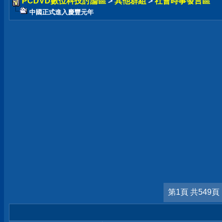
PCDVD數位科技討論區
>
其他群組
>
社會時事發言區
中國正式進入慶豐元年
第1頁 共549頁