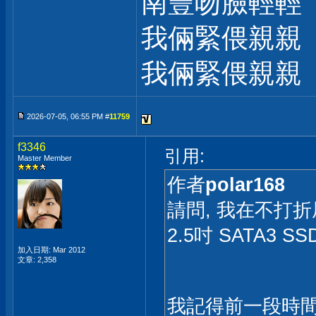
南豐吻臉輕輕
我倆緊偎親親
我倆緊偎親親
2026-07-05, 06:55 PM #
11759
f3346
引用:
Master Member
作者
polar168
請問, 我在不打折屋
2.5吋 SATA3 S
加入日期: Mar 2012
文章: 2,358
我記得前一段時間,