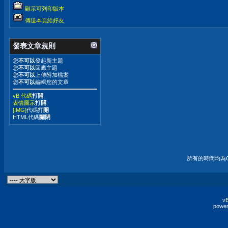
顯示可列印版本
傳送本頁給好友
發表文章規則
您
不可以
發起新主題
您
不可以
回應主題
您
不可以
上傳附加檔案
您
不可以
編輯您的文章
vB 代碼
打開
表情圖示
打開
[IMG]
代碼
打開
HTML代碼
關閉
所有的時間均為G
vB
power