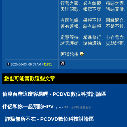
行善之家、必有餘慶、積惡之家
天理昭彰、報應不爽、諸惡莫做
有因無緣、果報不現、因緣聚合
善有善報、惡有惡報、不是不報
定慧等持、精進修行、心存善念
諸天護衛、諸佛護祐、災劫消弭
阿彌陀佛
2026-06-03, 09:55 AM #
11751
您也可能喜歡這些文章
偷渡台灣這麼容易嗎 - PCDVD數位科技討論區
伴侶和妳一起預防HPV，...
PR・台灣癌症基金會
詐騙無所不在 - PCDVD數位科技討論區