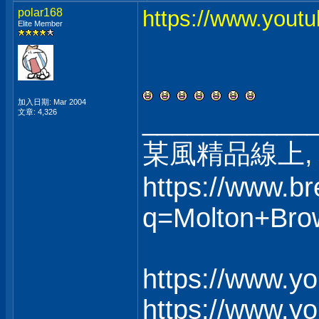
polar168
https://www.yout
Elite Member
加入日期: Mar 2004
___________
文章: 4,326
某風精品線上, 
https://www.b
q=Molton+Bro
https://www.y
https://www.y