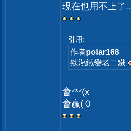
現在也用不上了..
引用:
作者
polar168
欸濕鐵變老二鐵
會***(x
會贏(０
___________