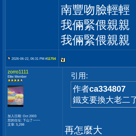
南豐吻臉輕輕
我倆緊偎親親
我倆緊偎親親
2026-06-22, 06:31 PM #
11754
zorro1111
引用:
Elite Member
作者
ca334807
鐵支要換大老二了
加入日期: Oct 2003
您的住址: 下山了~~~~
文章: 5,298
再怎麼大