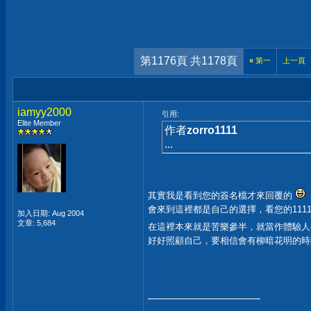
第1176頁 共1178頁
«
第一
上一頁
iamyy2000
引用:
Elite Member
作者
zorro1111
...
其實我是看到您的簽名檔才來回覆的
會來到這裡都是自己的選擇，看您的111
加入日期: Aug 2004
文章: 5,684
在這裡本來就是苦樂參半，就當作體驗
好好照顧自己，要相信會有柳暗花明的
__________________