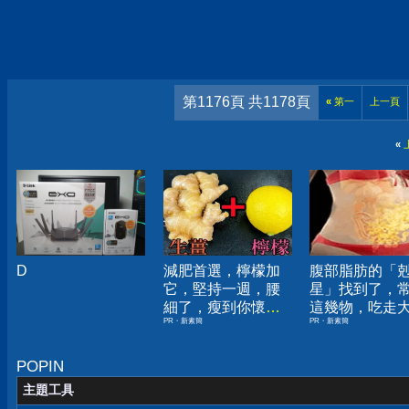
第1176頁 共1178頁
«
第一
上一頁
«
D
減肥首選，檸檬加
腹部脂肪的「
它，堅持一週，腰
星」找到了，
細了，瘦到你懷疑
這幾物，吃走
PR・新素簡
PR・新素簡
人生
囊，瘦出小蠻
POPIN
主題工具