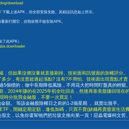
nding/download
/
下載上述APK，但全部安裝失敗。其錯誤訊息如上所示。
后，再重新打開它，但我依舊不能安裝APK。
就安裝了此APK）
saba.downloader
漲幅，但如果沒價沒量就直接刷掉。技術面和訊號面的加權評分。
了多少，有沒賣超過起漲點? 沒有?不用怕。技術面出現賣點才
要超過5個標的；做中長期降低風險，不用花大把時間盯盤真的輕鬆
，2024年賺的在2025年初全吐回去，然後再靠美股賺回現在
出現時分批買金融股，不要一次買足！
賣出的金額。 等該金融股除權日之前的1-2個星期 ， 就賣出脫手。
數ETF，閒錢定期定額，逢低加碼，只買不賣(缺錢再賣股當生活費)
造假文，以免你還幫牠們把垃圾文推向第一頁！惡蟲電爆柯文哲
.