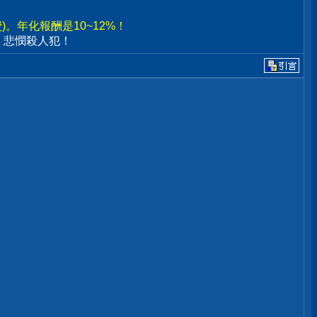
。年化報酬是10~12%！
、悲憫殺人犯！