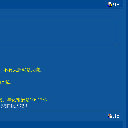
賣；不要大虧就是大賺。
。
的水位。
。年化報酬是10~12%！
、悲憫殺人犯！