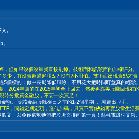
下文。
b。
漲幅，但如果沒價沒量就直接刷掉。技術面和訊號面的加權評分。
了多少，有沒賣超過起漲點? 沒有?不用怕。技術面出現賣點才
要超過5個標的；做中長期降低風險，不用花大把時間盯盤真的輕鬆
，2024年賺的在2025年初全吐回去，然後再靠美股賺回現在
出現時分批買金融股，不要一次買足！
賣出的金額。 等該金融股除權日之前的1-2個星期 ， 就賣出脫手。
數ETF，閒錢定期定額，逢低加碼，只買不賣(缺錢再賣股當生活費)
造假文，以免你還幫牠們把垃圾文推向第一頁！惡蟲電爆柯文哲