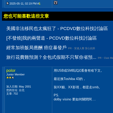
2025-05-11, 02:19 PM #
1
您也可能喜歡這些文章
美國非法移民也太瘋狂了 - PCDVD數位科技討論區
[不發燒]我的兩聲道 - PCDVD數位科技討論區
經常加班飯局應酬 癌症暴發戶
PR・安達人壽 安心抗癌
旅行花費難預測？全包式假期不只幫你省預...
PR・Club Me
polor
用USB或SMB試試看會有啥下文。
Junior Member
最近換Toshiba 43的，
加入日期: May 2001
裝XX貓、XX影視，都是走smb。
您的住址: 台北
文章: 702
PS.
dolby visino 要如何關閉阿....