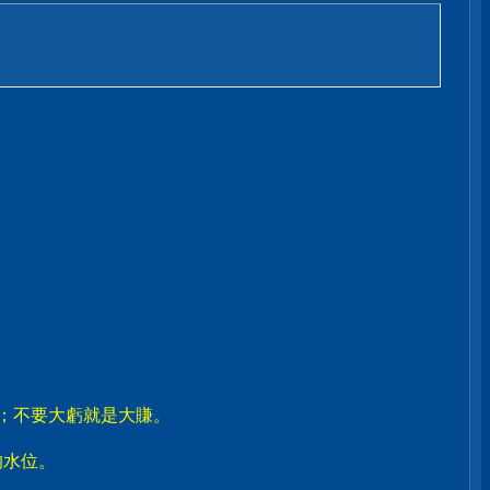
賣；不要大虧就是大賺。
。
的水位。