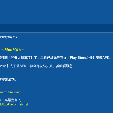
APK之問題？？
.th-55mx800.html
前就打開【開發人員選項】了，且也已經允許它從【Play Store之外】安裝APK。
 AFTVnews】去下載APK，但全部安裝失敗。
其錯誤訊息：
有安裝成功。
om.tcl.browser
動畫、娛樂免登入
...A5/com.litv.tyt