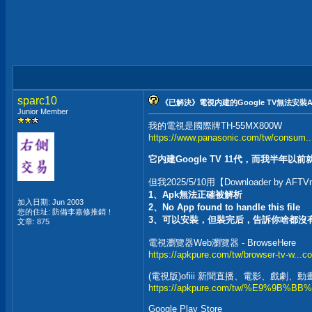
sparc10
《已解決》電視内建的Google TV無法安裝
Junior Member
我的電視是國際牌TH-55MX800W
https://www.panasonic.com/tw/consum..
它内建Google TV 11代，而我半年以
但我2025/5/10用【Downloader by
1、Apk無法正確被解析
加入日期: Jun 2003
2、No App found to handle this file
您的住址: 防備李嘉修推銷！
3、可以安裝，但裝完后，告訴你啥都沒
文章: 875
電視瀏覽器Web瀏覽器 - BrowseHere
https://apkpure.com/tw/browser-tv-w...c
(電視版)ofiii 新聞直播、電影、戲劇、
https://apkpure.com/tw/%E9%9B%BB%E8
Google Play Store