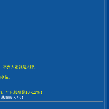
賣；不要大虧就是大賺。
。
的水位。
。年化報酬是10~12%！
、悲憫殺人犯！