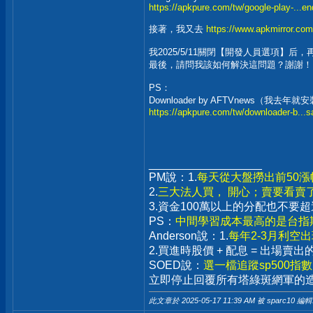
https://apkpure.com/tw/google-play-...e
接著，我又去
https://www.apkmirror.com
我2025/5/11關閉【開發人員選項】
最後，請問我該如何解決這問題？謝謝！
PS：
Downloader by AFTVnews（我去年
https://apkpure.com/tw/downloader-b...
__________________
PM說：1.
每天從大盤撈出前50
2.
三大法人買， 開心；賣要看賣
3.資金100萬以上的分配也不
PS：
中間學習成本最高的是台指期
Anderson說：1.
每年2-3月利空
2.買進時股價 + 配息 = 出場
SOED說：
選一檔追蹤sp500指
立即停止回覆所有塔綠斑網軍的
此文章於 2025-05-17
11:39 AM
被 sparc10 編輯