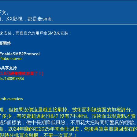
下文。
XX貓、XX影視，都是走smb。
來安裝，而僅僅允許用戶拿SMB來安裝！
否開啓
t EnableSMB2Protocol
3?tabs=server
mb共享支持
竟1.0已經被微軟放棄了！)
ails/140897664
-smb-overview
漲幅，但如果沒價沒量就直接刷掉。技術面和訊號面的加權評分。
了多少，有沒賣超過起漲點? 沒有?不用怕。技術面出現賣點才
要超過5個標的；做中長期降低風險，不用花大把時間盯盤真的輕鬆
，2024年賺的在2025年初全吐回去，然後再靠美股賺回現在
出現時分批買金融股，不要一次買足！