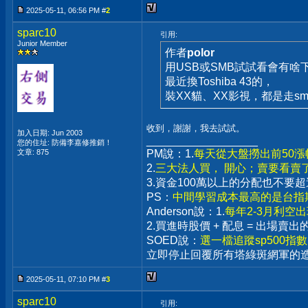
2025-05-11, 06:56 PM #
2
sparc10
引用:
Junior Member
作者
polor
用USB或SMB試試看會有啥
最近換Toshiba 43的，
裝XX貓、XX影視，都是走sm
收到，謝謝，我去試試。
加入日期: Jun 2003
__________________
您的住址: 防備李嘉修推銷！
文章: 875
PM說：1.
每天從大盤撈出前50
2.
三大法人買， 開心；賣要看賣
3.資金100萬以上的分配也不
PS：
中間學習成本最高的是台指期
Anderson說：1.
每年2-3月利空
2.買進時股價 + 配息 = 出場
SOED說：
選一檔追蹤sp500指
立即停止回覆所有塔綠斑網軍的
2025-05-11, 07:10 PM #
3
sparc10
引用: