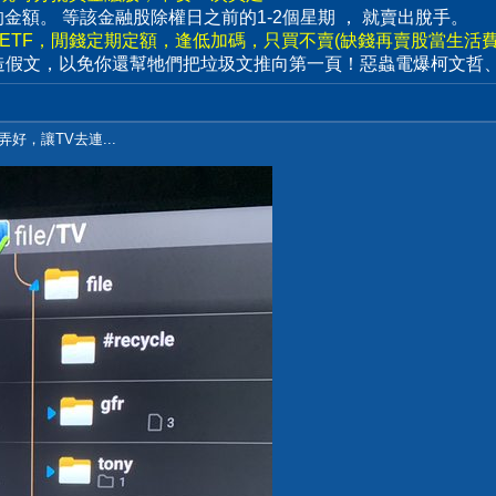
賣出的金額。 等該金融股除權日之前的1-2個星期 ， 就賣出脫手。
數ETF，閒錢定期定額，逢低加碼，只買不賣(缺錢再賣股當生活費)
造假文，以免你還幫牠們把垃圾文推向第一頁！惡蟲電爆柯文哲
弄好，讓TV去連...