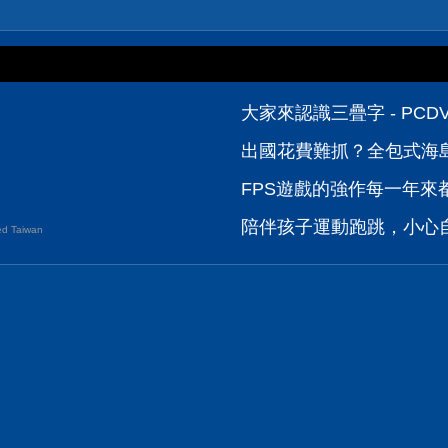
大家來認識三疊字 - PC
出國花費難抓？全包式海島
FPS遊戲的強作每一年來都很
陪伴孩子運動跑跳，小心自
d Taiwan