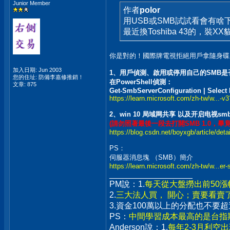
Junior Member
作者
polor
用USB或SMB試試看會有啥
最近換Toshiba 43的，裝
你是對的！國際牌電視拒絕用戶拿隨身碟
加入日期: Jun 2003
1、用戶偵測、啟用或停用自己的SMB是
您的住址: 防備李嘉修推銷！
在PowerShell偵測：
文章: 875
Get-SmbServerConfiguration | Selec
https://learn.microsoft.com/zh-tw/w...-v
2、win 10 局域网共享 以及开启电视s
(請勿照著最後一段去打開SMB 1.0，畢
https://blog.csdn.net/boyxgb/article/det
PS：
伺服器消息塊 （SMB）簡介
https://learn.microsoft.com/zh-tw/w...er
__________________
PM說：1.
每天從大盤撈出前50
2.
三大法人買， 開心；賣要看賣
3.資金100萬以上的分配也不
PS：
中間學習成本最高的是台指期
Anderson說：1.
每年2-3月利空