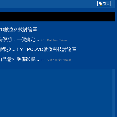
DVD數位科技討論區
假期，一價搞定...
PR・Club Med Taiwan
少...！? - PCDVD數位科技討論區
己意外受傷影響...
PR・安達人壽 安心溢起動