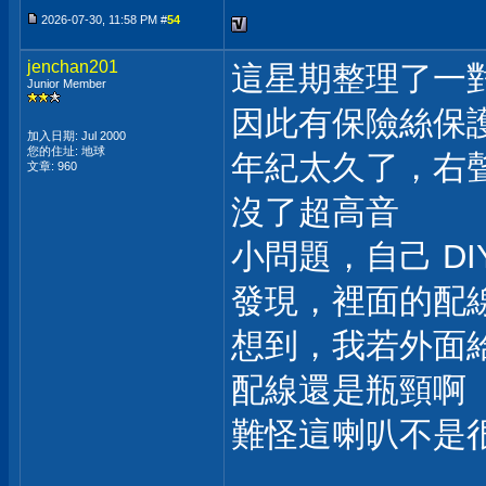
2026-07-30, 11:58 PM #
54
jenchan201
這星期整理了一
Junior Member
因此有保險絲保
加入日期: Jul 2000
您的住址: 地球
年紀太久了，右
文章: 960
沒了超高音
小問題，自己 DI
發現，裡面的配線，
想到，我若外面
配線還是瓶頸啊
難怪這喇叭不是