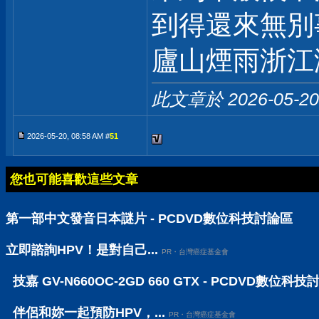
到得還來無別
廬山煙雨浙江
此文章於 2026-05-2
2026-05-20, 08:58 AM #
51
您也可能喜歡這些文章
第一部中文發音日本謎片 - PCDVD數位科技討論區
立即諮詢HPV！是對自己...
PR・台灣癌症基金會
技嘉 GV-N660OC-2GD 660 GTX - PCDVD數位科
伴侶和妳一起預防HPV，...
PR・台灣癌症基金會