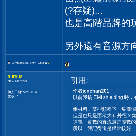
(?存疑)...
也是高階品牌的玩
另外還有音源方向性
2026-08-04, 09:16 AM #
58
aureus
引用:
New Member
作者
jenchan201
加入日期: Mar 2014
文章: 7
以前我搞 EMI shielding 時，有
鋁材料，某些頻率下，集膚深
但是也只是面積大 (=外徑 x 
導電，實數的直流還是虛數
所以，我記得還是銀比較好