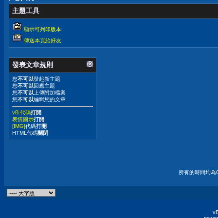
主題工具
顯示可列印版本
傳送本頁給好友
發表文章規則
您
不可以
發起新主題
您
不可以
回應主題
您
不可以
上傳附加檔案
您
不可以
編輯您的文章
vB 代碼
打開
表情圖示
打開
[IMG]
代碼
打開
HTML代碼
關閉
所有的時間均為G
vB