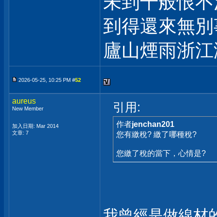
未到千般恨不
到得還來無別
廬山煙雨浙江
2026-05-25, 10:25 PM #
52
aureus
引用:
New Member
作者
jenchan201
加入日期: Mar 2014
文章: 7
您有繳稅? 繳了哪種稅?
您繳了稅的當下，心情是?
我曾經是做線材的