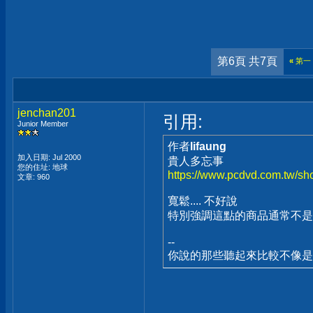
第6頁 共7頁
«
第一
jenchan201
引用:
Junior Member
作者
lifaung
加入日期: Jul 2000
貴人多忘事
您的住址: 地球
https://www.pcdvd.com.tw/sh
文章: 960
寬鬆.... 不好說
特別強調這點的商品通常不是
--
你說的那些聽起來比較不像是所謂的