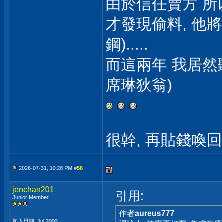
由於信任賣方 所以
才發現偷料, 他
鋼).....
而這兩年 我居然
席琳狄翁)
很幹, 再貼錢喚回
2026-07-31, 10:28 PM #
56
jenchan201
引用:
Junior Member
作者
aureus777
加入日期: Jul 2000