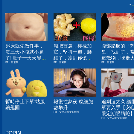
«
起床就先做件事，
減肥首選，檸檬加
腹部脂肪的「
沒三天小腹就不見
它，堅持一週，腰
星」找到了，
了! 肚子一天天變
細了，瘦到你懷疑
這幾物，吃走
PR・新素簡
PR・新素簡
PR・新素簡
小！
人生
囊，瘦出小蠻
暫時停止下單:站服
報復性熬夜 癌細胞
追劇追太久 護
鑰匙圈
數攀升
單要入手【安
PR・安達人壽 安心抗癌
眼定期眼睛險
PR・安達人壽 安心護眼
POPIN