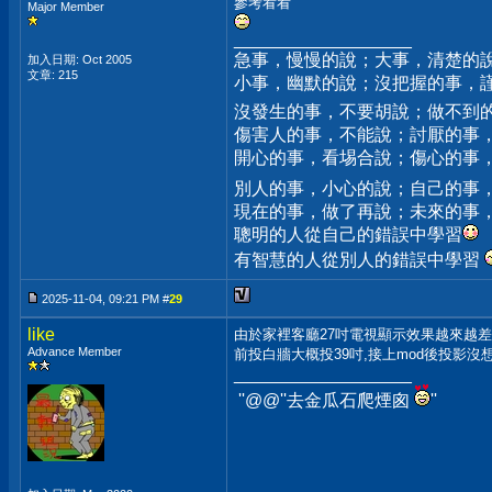
參考看看
Major Member
__________________
急事，慢慢的說；大事，清楚的
加入日期: Oct 2005
文章: 215
小事，幽默的說；沒把握的事，
沒發生的事，不要胡說；做不到
傷害人的事，不能說；討厭的事
開心的事，看埸合說；傷心的事
別人的事，小心的說；自己的事
現在的事，做了再說；未來的事
聰明的人從自己的錯誤中學習
有智慧的人從別人的錯誤中學習
2025-11-04, 09:21 PM #
29
like
由於家裡客廳27吋電視顯示效果越來越差
Advance Member
前投白牆大概投39吋,接上mod後投影沒
__________________
''@
@''去金瓜石爬煙囪
''