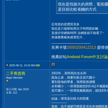
現在是找個大的房間，電視擺
是目前比較省錢的方式
近視真的是體質居多
我也是只能限制我兒子時間跟距離
直接控管網路時間 沒網路就不能看了~
然後睡覺戴角膜塑型片...
__________________
良興卡號:
0000200412313
盡情
推薦好站
Android Forum中文討
2025-08-11, 10:42 AM #
26
二手舊貨商
2002年，當時我住在永和
因為公差，我要到新店屈尺國小
Major Member
看到當地的學童，我裡面很感嘆
永和國小：一班裡面能找到5-6位不戴眼
加入日期: Apr 2018
屈尺國小：一班裡面戴眼鏡的，能找到5-
文章: 222
----------------
結論：環境是比較大的因素
----------------
當然，也不感硬凹體質是否也有相關因素