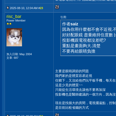
2025-08-10, 12:04 AM #
23
risc_bar
引用:
Power Member
作者
saiz
因為你用什麼都不會不近視.
好好配眼鏡 盡量維持住度數 
投影機跟電視都沒差吧?
重點是畫面夠大.清楚
不要再給眼睛負擔
加入日期: May 2004
文章: 687
主要是眼睛調節的問題
我們家的是體質容易近視
住鄉下，又沒給他們玩平板手機，每天在
這是少見的體質~~
只能從生活環境去讓他不要再加深
投影機也是醫師建議的一個方向，因為沒
現在是找個大的房間，電視擺遠點，控制
是目前比較省錢的方式