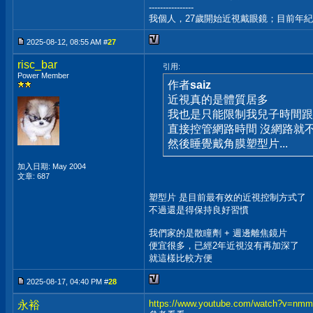
----------------
我個人，27歲開始近視戴眼鏡；目前年
2025-08-12, 08:55 AM #
27
risc_bar
引用:
Power Member
作者
saiz
近視真的是體質居多
我也是只能限制我兒子時間跟
直接控管網路時間 沒網路就
然後睡覺戴角膜塑型片...
加入日期: May 2004
文章: 687
塑型片 是目前最有效的近視控制方式了
不過還是得保持良好習慣
我們家的是散瞳劑 + 週邊離焦鏡片
便宜很多，已經2年近視沒有再加深了
就這樣比較方便
2025-08-17, 04:40 PM #
28
https://www.youtube.com/watch?v=n
永裕