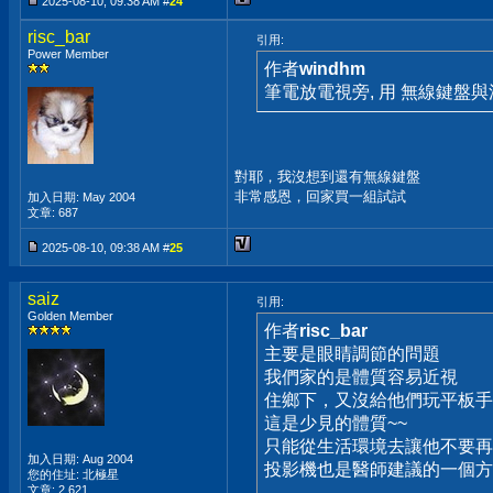
2025-08-10, 09:38 AM #
24
risc_bar
引用:
Power Member
作者
windhm
筆電放電視旁, 用 無線鍵盤
對耶，我沒想到還有無線鍵盤
非常感恩，回家買一組試試
加入日期: May 2004
文章: 687
2025-08-10, 09:38 AM #
25
saiz
引用:
Golden Member
作者
risc_bar
主要是眼睛調節的問題
我們家的是體質容易近視
住鄉下，又沒給他們玩平板手
這是少見的體質~~
只能從生活環境去讓他不要再
加入日期: Aug 2004
投影機也是醫師建議的一個方
您的住址: 北極星
文章: 2,621