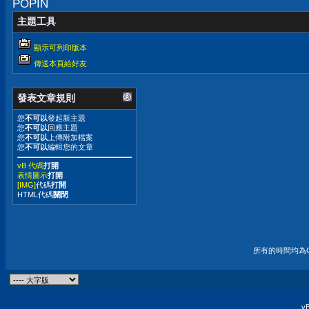
POPIN
主題工具
顯示可列印版本
傳送本頁給好友
發表文章規則
您
不可以
發起新主題
您
不可以
回應主題
您
不可以
上傳附加檔案
您
不可以
編輯您的文章
vB 代碼
打開
表情圖示
打開
[IMG]
代碼
打開
HTML代碼
關閉
所有的時間均為G
vB