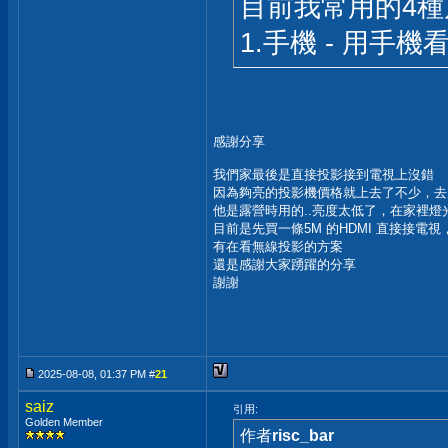
目前我常用的4
1.手機 - 用手
感謝分享
我們家最後是直接投影接到電視上沒錯
因為夠亮的投影機價格就上去了不少，去
他是露營時用的..亮度太低了，在家裡燈
目前是先買一條5M 的HDMI 直接接
有在看無線投影的方案
還是感謝大家踴躍的分享
謝謝
2025-08-08, 01:37 PM #
21
saiz
引用:
Golden Member
作者
risc_bar