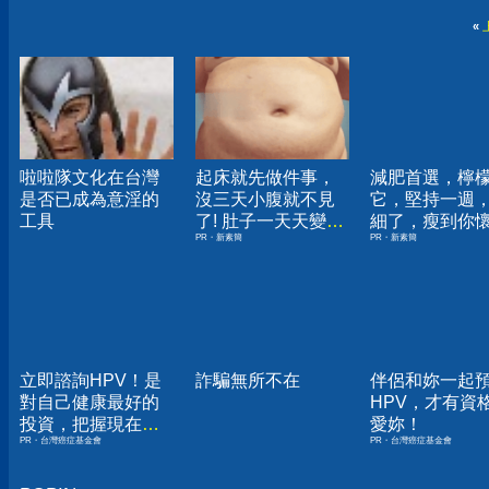
«
啦啦隊文化在台灣
起床就先做件事，
減肥首選，檸
是否已成為意淫的
沒三天小腹就不見
它，堅持一週
工具
了! 肚子一天天變
細了，瘦到你
PR・新素簡
PR・新素簡
小！
人生
立即諮詢HPV！是
詐騙無所不在
伴侶和妳一起
對自己健康最好的
HPV，才有資
投資，把握現在不
愛妳！
PR・台灣癌症基金會
PR・台灣癌症基金會
嫌晚！