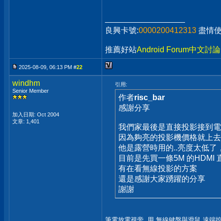
__________________
良興卡號:
0000200412313
盡情
推薦好站
Android Forum中文討
2025-08-09, 06:13 PM #
22
windhm
引用:
Senior Member
作者
risc_bar
感謝分享
加入日期: Oct 2004
文章: 1,401
我們家最後是直接投影接到電
因為夠亮的投影機價格就上去
他是露營時用的..亮度太低
目前是先買一條5M 的HDM
有在看無線投影的方案
還是感謝大家踴躍的分享
謝謝
筆電放電視旁, 用 無線鍵盤與滑鼠 遠端