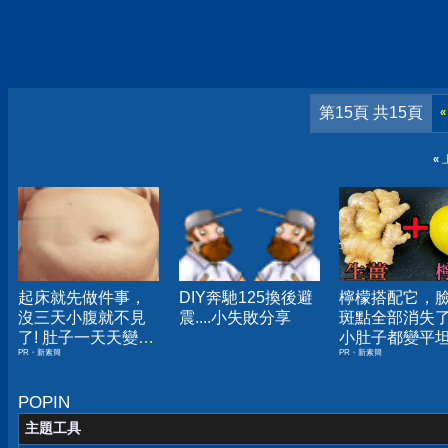
第15頁 共15頁
«
«
起床就先做件事，
DIY奔馳125換後避
檸檬搭配它，
沒三天小腹就不見
震....小失敗分享
斑點全部消失
了! 肚子一天天變
小肚子都變平
PR・新素簡
PR・新素簡
小！
POPIN
主題工具