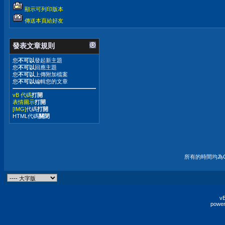
顯示可列印版本
傳送本頁給好友
發表文章規則
您
不可以
發起新主題
您
不可以
回應主題
您
不可以
上傳附加檔案
您
不可以
編輯您的文章
vB 代碼
打開
表情圖示
打開
[IMG]
代碼
打開
HTML代碼
關閉
所有的時間均為G
vB
power