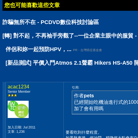
您也可能喜歡這些文章
詐騙無所不在 - PCDVD數位科技討論區
[轉] 對不起，不再袖手旁觀了--一位企業主眼中的服貿 -
伴侶和妳一起預防HPV，...
PR・台灣癌症基金會
[新品測試] 平價入門Atmos 2.1聲霸 Hikers HS-A
acac1234
引用:
Senior Member
作者
pets
已經開始吃機油進行式的100C
加了會有用嗎
加入日期: Jul 2011
文章: 1,236
要看吃到什麼程度。
如果熱車後，催油門，稍微催大點會有白