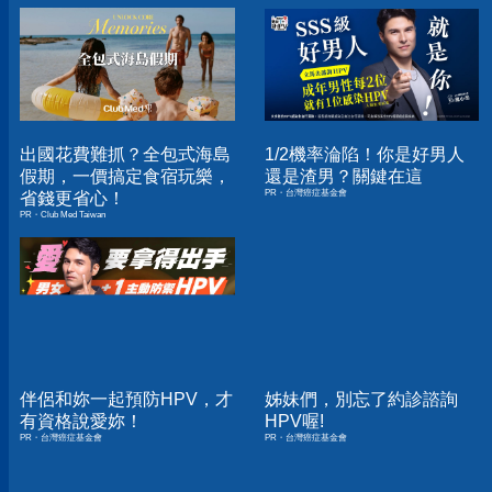
出國花費難抓？全包式海島
1/2機率淪陷！你是好男人
假期，一價搞定食宿玩樂，
還是渣男？關鍵在這
PR・台灣癌症基金會
省錢更省心！
PR・Club Med Taiwan
伴侶和妳一起預防HPV，才
姊妹們，別忘了約診諮詢
有資格說愛妳！
HPV喔!
PR・台灣癌症基金會
PR・台灣癌症基金會