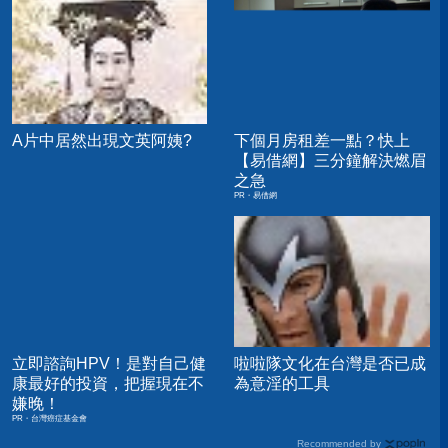
A片中居然出現文英阿姨?
下個月房租差一點？快上
【易借網】三分鐘解決燃眉
之急
PR・易借網
立即諮詢HPV！是對自己健
啦啦隊文化在台灣是否已成
康最好的投資，把握現在不
為意淫的工具
嫌晚！
PR・台灣癌症基金會
Recommended by