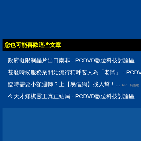
您也可能喜歡這些文章
政府擬限制晶片出口南非 - PCDVD數位科技討論區
甚麼時候服務業開始流行稱呼客人為「老闆」 - PCD
臨時需要小額週轉？上【易借網】找人幫！...
PR・易借網
今天才知棋靈王真正結局 - PCDVD數位科技討論區