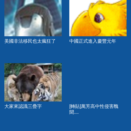
美國非法移民也太瘋狂了
中國正式進入慶豐元年
大家來認識三疊字
[轉貼]萬芳高中性侵害醜
聞....