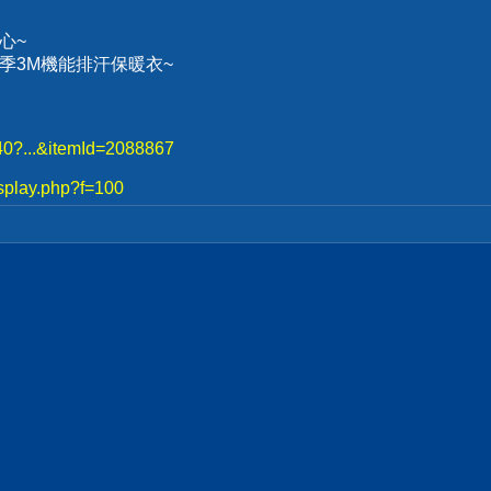
心~
、冬季3M機能排汗保暖衣~
740?...&itemId=2088867
splay.php?f=100