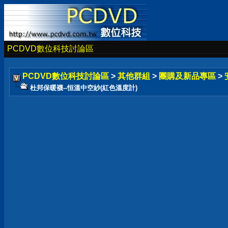
PCDVD數位科技討論區
PCDVD數位科技討論區
>
其他群組
>
團購及新品專區
>
杜邦保暖襪--恒溫中空紗(紅色溫度計)