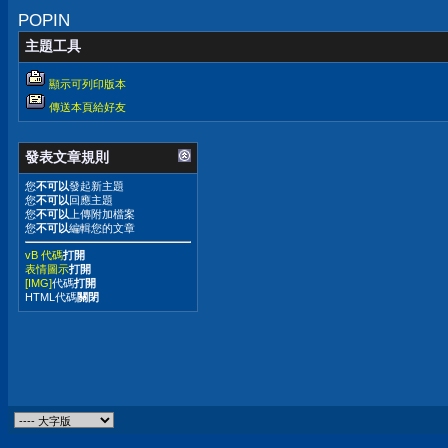
POPIN
主題工具
顯示可列印版本
傳送本頁給好友
發表文章規則
您
不可以
發起新主題
您
不可以
回應主題
您
不可以
上傳附加檔案
您
不可以
編輯您的文章
vB 代碼
打開
表情圖示
打開
[IMG]
代碼
打開
HTML代碼
關閉