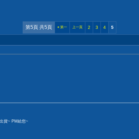
第5頁 共5頁
2
3
4
5
«
第一
上一頁
貨~ PM給您~