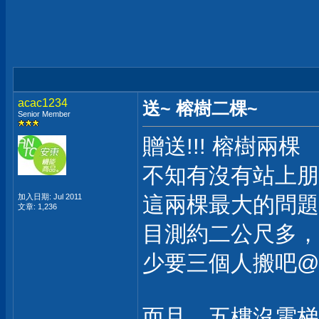
acac1234
送~ 榕樹二棵~
Senior Member
贈送!!! 榕樹兩棵
不知有沒有站上朋友有
加入日期: Jul 2011
這兩棵最大的問題
文章: 1,236
目測約二公尺多，
少要三個人搬吧@
而且，五樓沒電梯.....