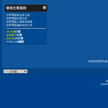
發表文章規則
您
不可以
發起新主題
您
不可以
回應主題
您
不可以
上傳附加檔案
您
不可以
編輯您的文章
vB 代碼
打開
表情圖示
打開
[IMG]
代碼
打開
HTML代碼
關閉
所有的時間均為G
vB
power