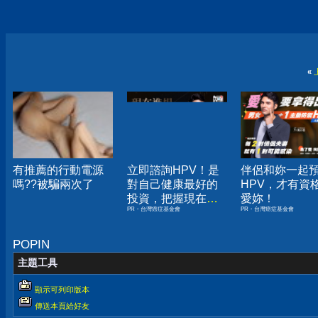
«
有推薦的行動電源
立即諮詢HPV！是
伴侶和妳一起
嗎??被騙兩次了
對自己健康最好的
HPV，才有資
投資，把握現在不
愛妳！
PR・台灣癌症基金會
PR・台灣癌症基金會
嫌晚！
POPIN
主題工具
顯示可列印版本
傳送本頁給好友