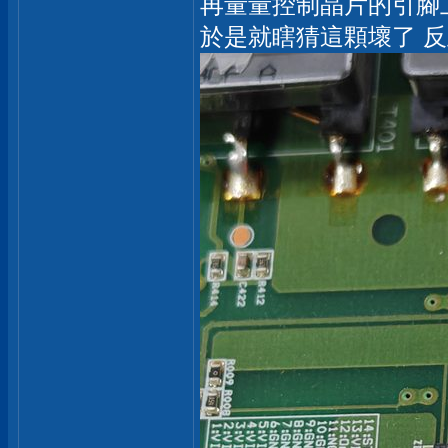
再量量控制晶片的引腳上
於是就瞎猜這顆壞了 