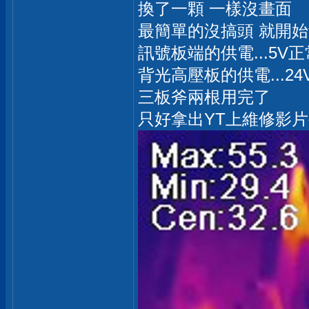
換了一顆 一樣沒畫面
最簡單的沒搞頭 就開
訊號板端的供電...5V正
背光高壓板的供電...24
三板斧兩根用完了
只好拿出YT上維修影片