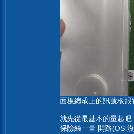
面板總成上的訊號板跟
就先從最基本的量起吧
保險絲一量 開路(OS:沒