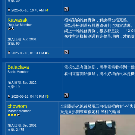
文章: 39
2025-05-16, 10:45 AM #
4
Kawasaki
很精彩的維修實例，解說得也很完整。
Regular Member
重點是檢測過程與思路研判也相當清晰。
網上一堆維修實例，很多都是說....「
像樓主這樣檢測過程完整呈現的，才能讓
加入日期: Aug 2001
文章: 98
2025-05-16, 01:31 PM #
5
Balaclava
電視也是有聲無影，照手電筒看得到一點
Basic Member
看到這篇開始懷疑，搞不好壞的根本是
加入日期: Sep 2022
文章: 19
2025-05-16, 04:48 PM #
6
chowtom
全部裝起來以後發現五向按鈕裡的右"->"失
Master Member
於是又拆開來重複定料 等料的輪迴
加入日期: Sep 2001
文章: 2,475