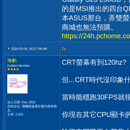
的是MSI推出的四台QD
本ASUS那台，弄雙
商城也無法預購。
https://24h.pchome.c
2024-03-08, 04:57 PM #
9
海豹
CRT螢幕有到120hz?
Golden Member
但...CRT時代沒印象
當時能穩跑30FPS就很
加入日期: Dec 2002
您的住址: 飛機跟捷運在窗外跑來跑
去...
你現在其它CPU顯卡的配
文章: 2,626