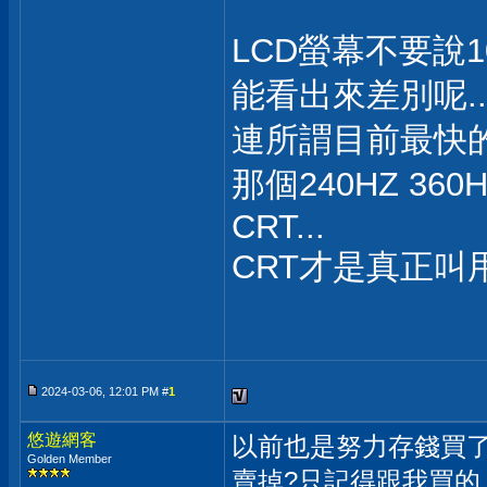
LCD螢幕不要說10
能看出來差別呢..
連所謂目前最快
那個240HZ 3
CRT...
CRT才是真正叫
2024-03-06, 12:01 PM #
1
悠遊網客
以前也是努力存錢買了
Golden Member
賣掉?只記得跟我買的