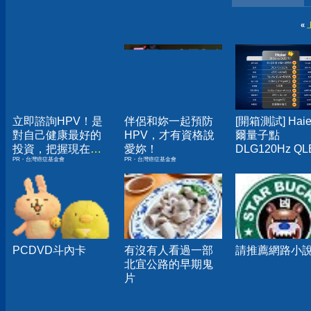
«
立即諮詢HPV！是
伴侶和妳一起預防
[開箱測試] Haie
對自己健康最好的
HPV，才有資格說
爾量子點
投資，把握現在不
愛妳！
DLG120Hz QL
PR・台灣癌症基金會
PR・台灣癌症基金會
嫌晚！
TV LE55S8UX
PCDVD斗內卡
有沒有人看過一部
請推薦網路小
北宜公路的早期鬼
片