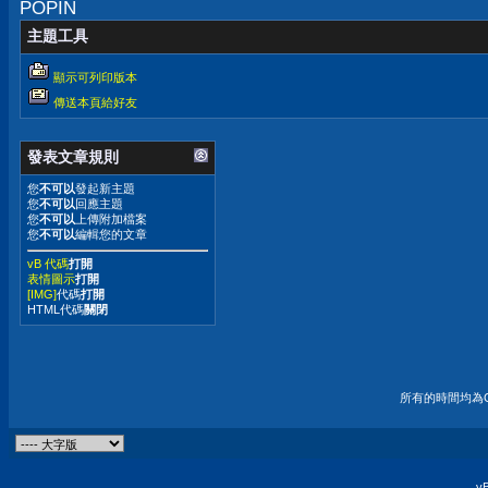
POPIN
主題工具
顯示可列印版本
傳送本頁給好友
發表文章規則
您
不可以
發起新主題
您
不可以
回應主題
您
不可以
上傳附加檔案
您
不可以
編輯您的文章
vB 代碼
打開
表情圖示
打開
[IMG]
代碼
打開
HTML代碼
關閉
所有的時間均為G
vB