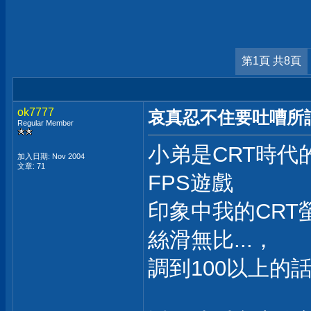
第1頁 共8頁
ok7777
哀真忍不住要吐嘈所謂
Regular Member
小弟是CRT時代
加入日期: Nov 2004
文章: 71
FPS遊戲
印象中我的CRT螢
絲滑無比...，
調到100以上的