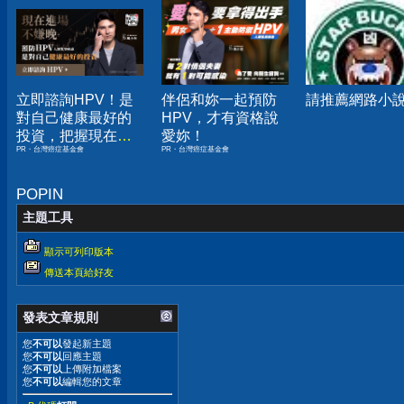
立即諮詢HPV！是
伴侶和妳一起預防
請推薦網路小
對自己健康最好的
HPV，才有資格說
投資，把握現在不
愛妳！
PR・台灣癌症基金會
PR・台灣癌症基金會
嫌晚！
POPIN
主題工具
顯示可列印版本
傳送本頁給好友
發表文章規則
您
不可以
發起新主題
您
不可以
回應主題
您
不可以
上傳附加檔案
您
不可以
編輯您的文章