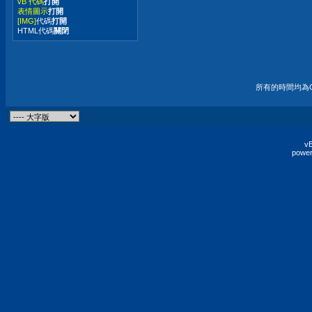
vB 代碼
打開
表情圖示
打開
[IMG]
代碼
打開
HTML代碼
關閉
所有的時間均為G
vB
power