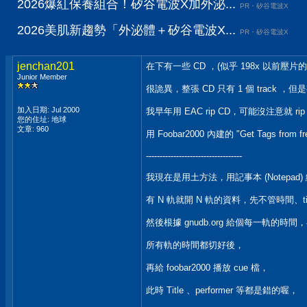
2026爆紅保養組合！矽谷電波X加外泌...
PR・矽谷電波X
2026美肌新趨勢「外泌體＋矽谷電波X...
PR・矽谷電波X
jenchan201
在下有一些 CD ，(似乎 198x 以前壓片的
Junior Member
很詭異，整張 CD 只有 1 個 track ，但是有
加入日期: Jul 2000
我早年用 EAC rip CD，可能沒注意就 rip，
您的住址: 地球
文章: 960
用 Foobar2000 內建的 "Get Tags 
-----------------------------------
我現在是用土方法，用記事本 (Notepad) 
有 N 軌就開 N 軌的資料，先不管時間、t
然後根據 gnudb.org 給個每一軌的時間，在
所有軌的時間都切好後，
再給 foobar2000 播放 cue 檔，
此時 Title 、performer 等都是錯的喔，