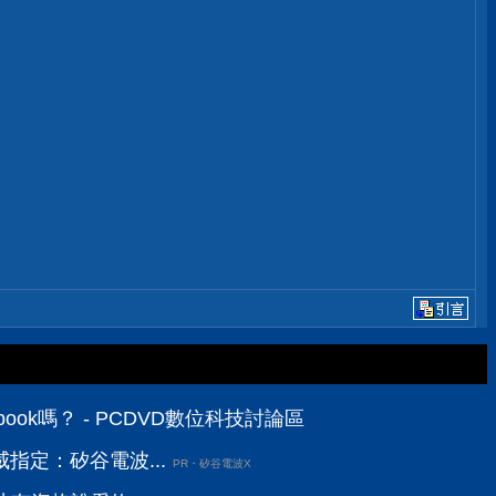
ook嗎？ - PCDVD數位科技討論區
指定：矽谷電波...
PR・矽谷電波X