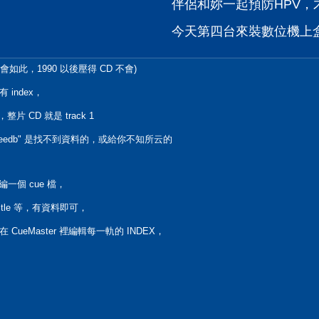
伴侶和妳一起預防HPV，才
今天第四台來裝數位機上盒，可
會如此，1990 以後壓得 CD 不會)
 index，
整片 CD 就是 track 1
from freedb" 是找不到資料的，或給你不知所云的
編一個 cue 檔，
itle 等，有資料即可，
 CueMaster 裡編輯每一軌的 INDEX，