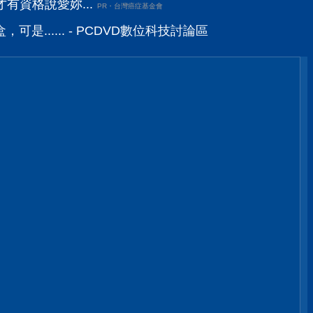
有資格說愛妳...
PR・台灣癌症基金會
是...... - PCDVD數位科技討論區