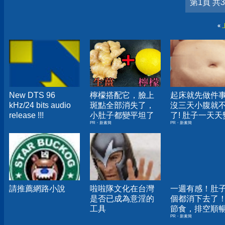
第1頁 共
«
New DTS 96
檸檬搭配它，臉上
起床就先做件
kHz/24 bits audio
斑點全部消失了，
沒三天小腹就
release !!!
小肚子都變平坦了
了! 肚子一天天
PR・新素簡
PR・新素簡
小！
請推薦網路小說
啦啦隊文化在台灣
一週有感！肚
是否已成為意淫的
個都消下去了
工具
節食，排空順
PR・新素簡
夠