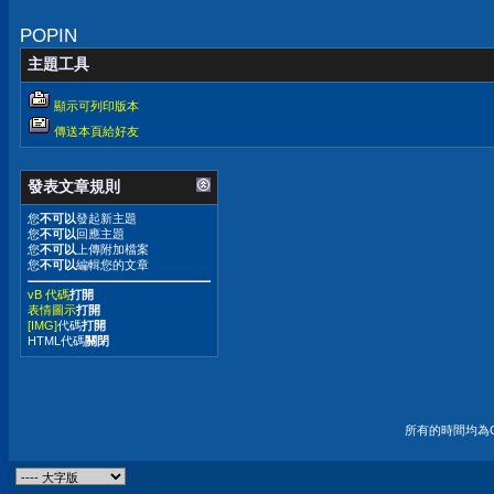
POPIN
主題工具
顯示可列印版本
傳送本頁給好友
發表文章規則
您
不可以
發起新主題
您
不可以
回應主題
您
不可以
上傳附加檔案
您
不可以
編輯您的文章
vB 代碼
打開
表情圖示
打開
[IMG]
代碼
打開
HTML代碼
關閉
所有的時間均為G