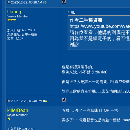
2022-12-29, 08:28 AM #
3
lifaung
引用:
Senior Member
作者
二手舊貨商
https://www.youtube.com
加入日期: Aug 2001
請各位看看，他講的到底是不
您的住址: 台中or桃園
因為我不是學電子的，看不懂
文章: 1,157
謝謝
也是有認真製作的,
舉例來說, 小不點 (little dot)
但是正常人應該不一定需要用到真空管機
對岸正牌的真空管機, 正常架構的應該200-
2022-12-29, 03:40 PM #
4
killerBean
管機.... 多了一些風味 跟 OP 一樣
Major Member
弄多了~~ 電容聲音也是有差一點點; ma
加入日期: Oct 2001