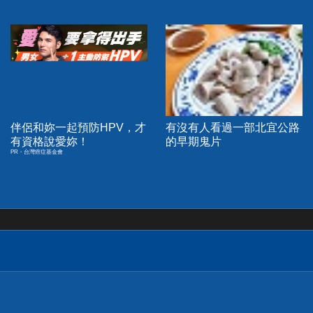
伴侶和妳一起預防HPV，才
有沒有人看過一部北宜公路
有資格說愛妳！
的早期鬼片
PR・台灣癌症基金會