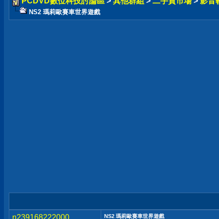
PCDVD數位科技討論區
>
其他群組
>
二手貨市場
>
影音
NS2 瑪莉歐賽車世界遊戲
n239168222000
NS2 瑪莉歐賽車世界遊戲