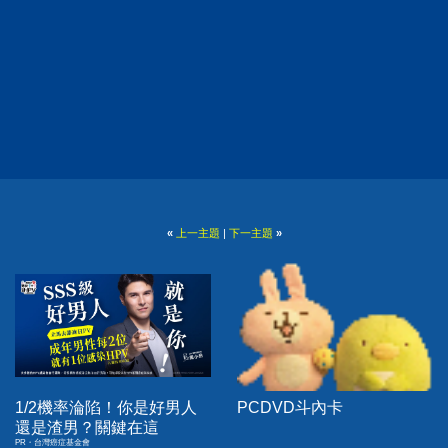
«
上一主題
|
下一主題
»
1/2機率淪陷！你是好男人
PCDVD斗內卡
還是渣男？關鍵在這
PR・台灣癌症基金會