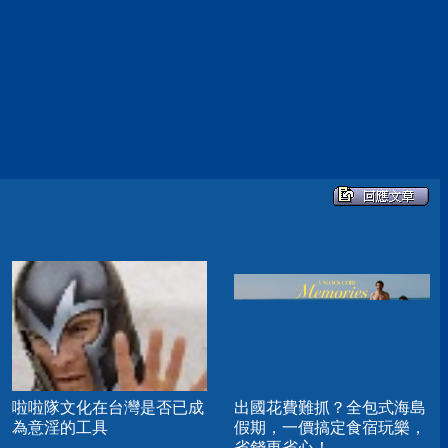
啦啦隊文化在台灣是否已成
出國花費難抓？全包式海島
為意淫的工具
假期，一價搞定食宿玩樂，
省錢更省心！