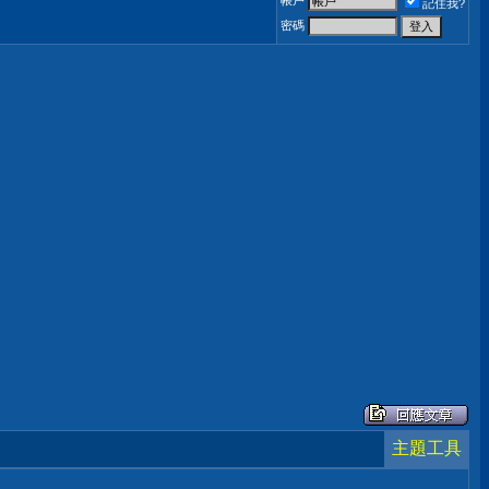
帳戶
記住我?
密碼
主題工具