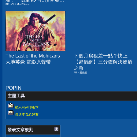
PR・Club Med Taiwan
表！
The Last of the Mohicans
下個月房租差一點？快上
大地英豪 電影原聲帶
【易借網】三分鐘解決燃眉
之急
PR・易借網
POPIN
主題工具
顯示可列印版本
傳送本頁給好友
發表文章規則