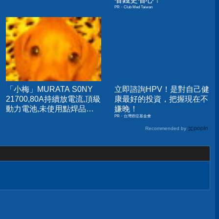
PR・Club Med Taiwan
「小梅」MURATA S0NY
立即諮詢HPV！是對自己健
21700,80A持續放電流,頂級
康最好的投資，把握現在不
動力電池,未使用點焊品
嫌晚！
PR・台灣癌症基金會
US21700VX40
US21700VTC6
Recommended by