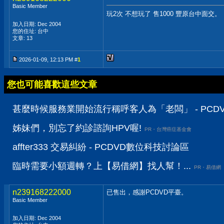
Basic Member
玩2次 不想玩了 售1000 豐原台中面交。
加入日期: Dec 2004
您的住址: 台中
文章: 13
2026-01-09, 12:13 PM #
1
您也可能喜歡這些文章
甚麼時候服務業開始流行稱呼客人為「老闆」 - PCD
姊妹們，別忘了約診諮詢HPV喔!
PR・台灣癌症基金會
affter333 交易糾紛 - PCDVD數位科技討論區
臨時需要小額週轉？上【易借網】找人幫！...
PR・易借網
n239168222000
已售出，感謝PCDVD平臺。
Basic Member
加入日期: Dec 2004