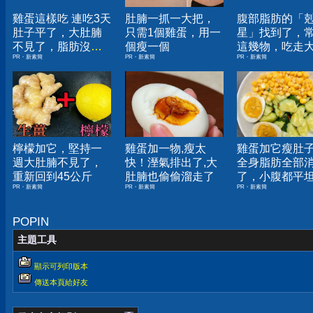
雞蛋這樣吃 連吃3天
肚腩一抓一大把，
腹部脂肪的「
肚子平了，大肚腩
只需1個雞蛋，用一
星」找到了，
不見了，脂肪沒
個瘦一個
這幾物，吃走
PR・新素簡
PR・新素簡
PR・新素簡
了！
囊，瘦出小蠻
檸檬加它，堅持一
雞蛋加一物,瘦太
雞蛋加它瘦肚
週大肚腩不見了，
快！溼氣排出了,大
全身脂肪全部
重新回到45公斤
肚腩也偷偷溜走了
了，小腹都平
PR・新素簡
PR・新素簡
PR・新素簡
POPIN
主題工具
顯示可列印版本
傳送本頁給好友