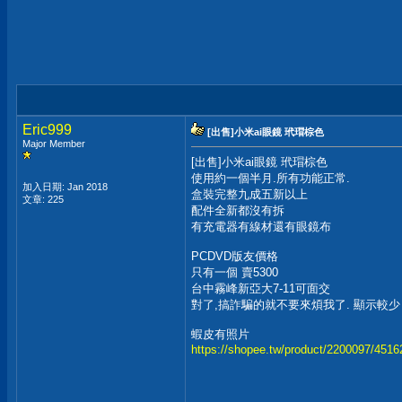
Eric999
[出售]小米ai眼鏡 玳瑁棕色
Major Member
[出售]小米ai眼鏡 玳瑁棕色
使用約一個半月.所有功能正常.
加入日期: Jan 2018
盒裝完整九成五新以上
文章: 225
配件全新都沒有拆
有充電器有線材還有眼鏡布
PCDVD版友價格
只有一個 賣5300
台中霧峰新亞大7-11可面交
對了,搞詐騙的就不要來煩我了. 顯示較少
蝦皮有照片
https://shopee.tw/product/2200097/451