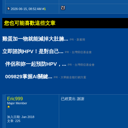
2026-06-15, 08:52 AM #
1
您也可能喜歡這些文章
雞蛋加一物就能減掉大肚腩...
PR・新素簡
立即諮詢HPV！是對自己...
PR・台灣癌症基金會
伴侶和妳一起預防HPV，...
PR・台灣癌症基金會
009829掌握AI關鍵...
PR・大華銀全能行銷方案
Eric999
已經賣出 謝謝
Major Member
加入日期: Jan 2018
文章: 225