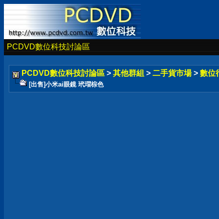
PCDVD數位科技討論區
PCDVD數位科技討論區
>
其他群組
>
二手貨市場
>
數位
[出售]小米ai眼鏡 玳瑁棕色