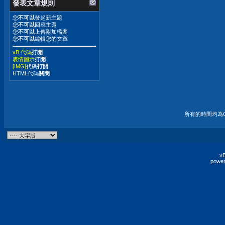
發表文章規則
您
不可以
發起新主題
您
不可以
回應主題
您
不可以
上傳附加檔案
您
不可以
編輯您的文章
vB 代碼
打開
表情圖示
打開
[IMG]
代碼
打開
HTML代碼
關閉
所有的時間均為G
vB
power