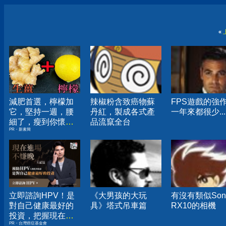
«
減肥首選，檸檬加
辣椒粉含致癌物蘇
FPS遊戲的強
它，堅持一週，腰
丹紅，製成各式產
一年來都很少...
細了，瘦到你懷疑
品流竄全台
PR・新素簡
人生
立即諮詢HPV！是
《大男孩的大玩
有沒有類似Son
對自己健康最好的
具》塔式吊車篇
RX10的相機
投資，把握現在不
PR・台灣癌症基金會
嫌晚！