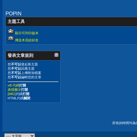
POPIN
主題工具
顯示可列印版本
傳送本頁給好友
發表文章規則
您
不可以
發起新主題
您
不可以
回應主題
您
不可以
上傳附加檔案
您
不可以
編輯您的文章
vB 代碼
打開
表情圖示
打開
[IMG]
代碼
打開
HTML代碼
關閉
所有的時間均為G