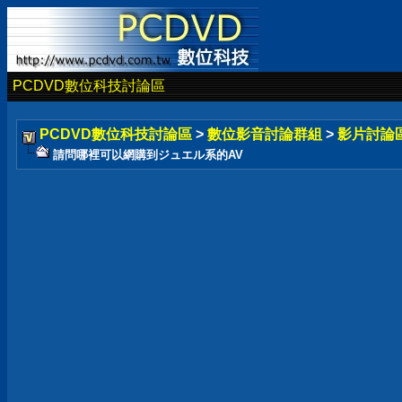
PCDVD數位科技討論區
PCDVD數位科技討論區
>
數位影音討論群組
>
影片討論
請問哪裡可以網購到ジュエル系的AV