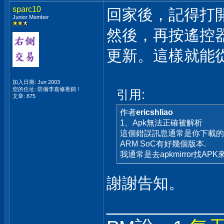
sparc10
回家後，記得打開
Junior Member
然後，再按遙控器
更新。這樣就能從安
加入日期: Jun 2003
您的住址: 防備李嘉修推銷！
引用:
文章: 875
作者
ericshliao
1、Apk無法正確被解析
這個錯誤訊息通常是你下載的APK
ARM SoC有好幾個版本.
我通常是去apkmirror找AP
謝謝告知。
___________