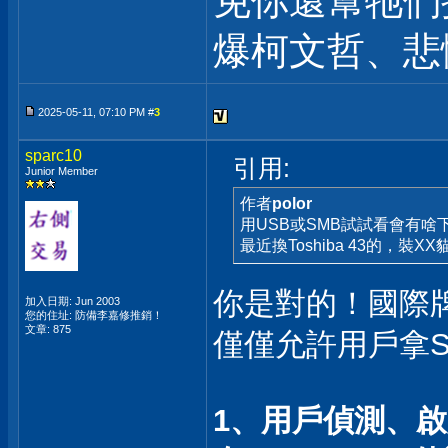
免你還幫牠們
爆柯文哲、悲
2025-05-11, 07:10 PM #
3
sparc10
引用:
Junior Member
作者
polor
用USB或SMB試試看會有啥
最近換Toshiba 43的，裝
你是對的！國際
加入日期: Jun 2003
您的住址: 防備李嘉修推銷！
文章: 875
僅僅允許用戶拿S
1、用戶偵測、啟