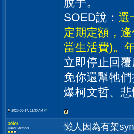
脫手。
SOED說：
選
定期定額，逢
當生活費)。年
立即停止回覆
免你還幫牠們
爆柯文哲、悲
2025-05-17, 11:33 AM #
4
polor
懶人因為有架syn
Junior Member