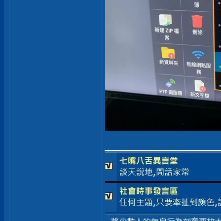
___________