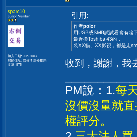
sparc10
引用:
Junior Member
作者
polor
用USB或SMB試試看會有啥
最近換Toshiba 43的，
裝XX貓、XX影視，都是走sm
加入日期: Jun 2003
收到，謝謝，我
您的住址: 防備李嘉修推銷！
文章: 875
___________
PM說：1.
每
沒價沒量就直
權評分。
2.
三大法人買