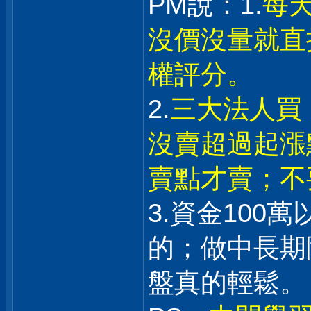
PM說：1.
每
沒價沒量就直
權評分。
2.
三大法人買
沒賣超過起漲
賣點才賣；不
3.資金100
的；做中長期
盤真的輕鬆。