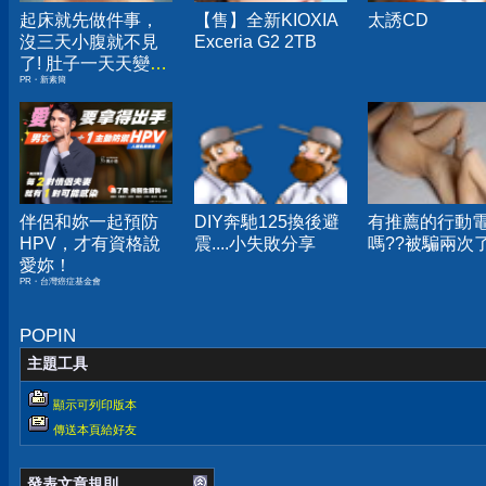
起床就先做件事，
【售】全新KIOXIA
太誘CD
沒三天小腹就不見
Exceria G2 2TB
了! 肚子一天天變
PR・新素簡
小！
伴侶和妳一起預防
DIY奔馳125換後避
有推薦的行動
HPV，才有資格說
震....小失敗分享
嗎??被騙兩次
愛妳！
PR・台灣癌症基金會
POPIN
主題工具
顯示可列印版本
傳送本頁給好友
發表文章規則