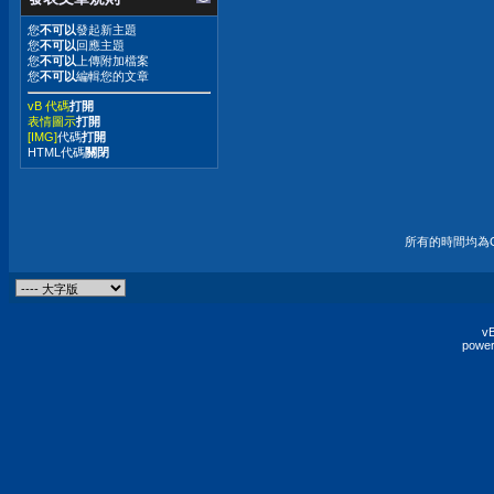
您
不可以
發起新主題
您
不可以
回應主題
您
不可以
上傳附加檔案
您
不可以
編輯您的文章
vB 代碼
打開
表情圖示
打開
[IMG]
代碼
打開
HTML代碼
關閉
所有的時間均為G
vB
power