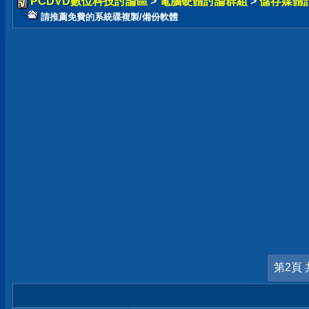
PCDVD數位科技討論區
>
電腦硬體討論群組
>
儲存媒體
請推薦免費的系統碟複製/備份軟體
第2頁 