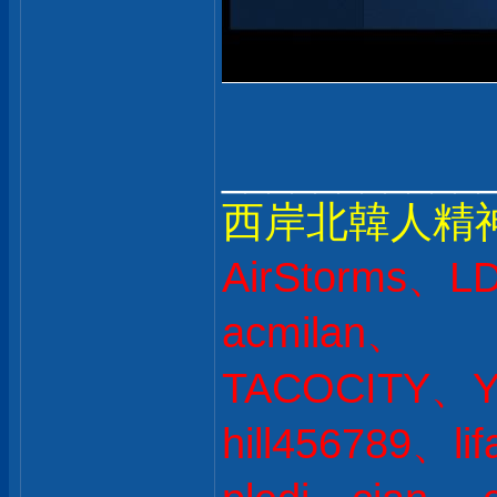
___________
西岸北韓人精
AirStorms、L
acmilan、
TACOCITY、Y
hill456789、l