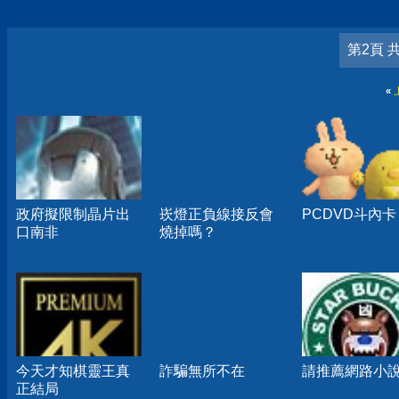
第2頁 
«
政府擬限制晶片出
崁燈正負線接反會
PCDVD斗內卡
口南非
燒掉嗎？
今天才知棋靈王真
詐騙無所不在
請推薦網路小
正結局