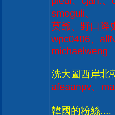
pledi、cjan
smoguli、
莫爺、野口隆史 
wpc0406、all
michaelweng
洗大圖西岸北韓人
afeaanpv、ma
韓國的粉絲....