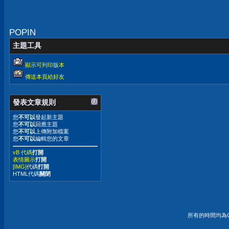
POPIN
主題工具
顯示可列印版本
傳送本頁給好友
發表文章規則
您
不可以
發起新主題
您
不可以
回應主題
您
不可以
上傳附加檔案
您
不可以
編輯您的文章
vB 代碼
打開
表情圖示
打開
[IMG]
代碼
打開
HTML代碼
關閉
所有的時間均為G