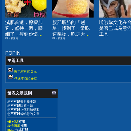
減肥首選，檸檬加
腹部脂肪的「剋
啦啦隊文化在
它，堅持一週，腰
星」找到了，常吃
是否已成為意
細了，瘦到你懷疑
這幾物，吃走大肚
工具
PR・新素簡
PR・新素簡
人生
囊，瘦出小蠻腰
POPIN
主題工具
顯示可列印版本
傳送本頁給好友
發表文章規則
您
不可以
發起新主題
您
不可以
回應主題
您
不可以
上傳附加檔案
您
不可以
編輯您的文章
vB 代碼
打開
表情圖示
打開
[IMG]
代碼
打開