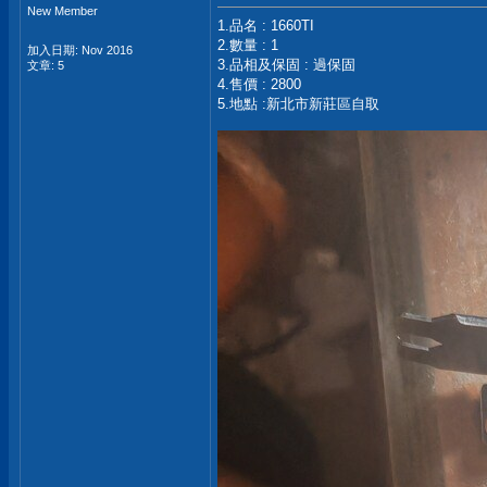
New Member
1.品名 : 1660TI
2.數量 : 1
加入日期: Nov 2016
3.品相及保固 : 過保固
文章: 5
4.售價 : 2800
5.地點 :新北市新莊區自取