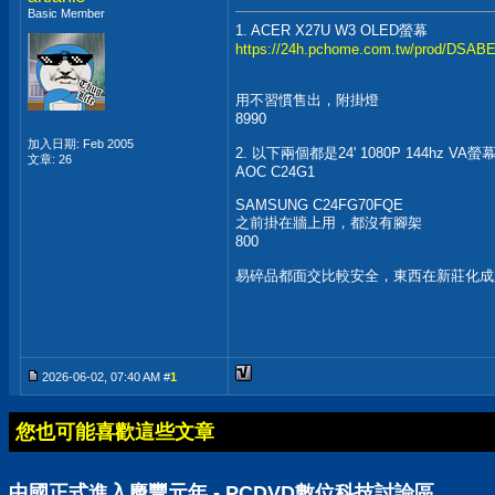
Basic Member
1. ACER X27U W3 OLED螢幕
https://24h.pchome.com.tw/prod/DSA
用不習慣售出，附掛燈
8990
加入日期: Feb 2005
2. 以下兩個都是24' 1080P 144hz VA螢
文章: 26
AOC C24G1
SAMSUNG C24FG70FQE
之前掛在牆上用，都沒有腳架
800
易碎品都面交比較安全，東西在新莊化成
2026-06-02, 07:40 AM #
1
您也可能喜歡這些文章
中國正式進入慶豐元年 - PCDVD數位科技討論區