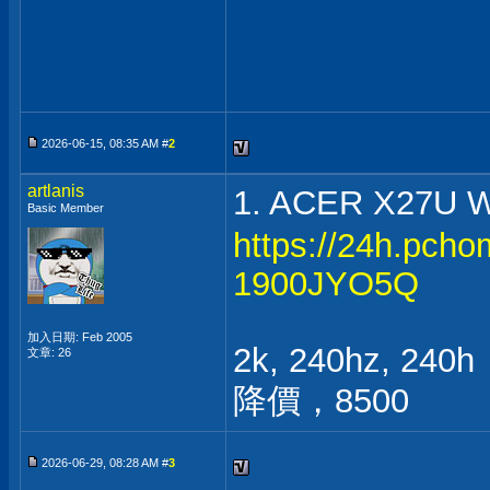
2026-06-15, 08:35 AM #
2
artlanis
1. ACER X27U
Basic Member
https://24h.pch
1900JYO5Q
加入日期: Feb 2005
2k, 240hz, 240h
文章: 26
降價，8500
2026-06-29, 08:28 AM #
3