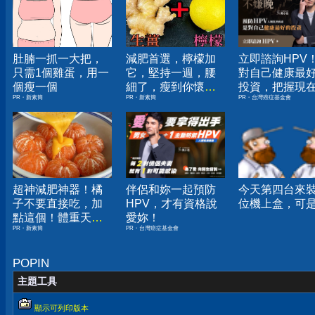
肚腩一抓一大把，
減肥首選，檸檬加
立即諮詢HPV
只需1個雞蛋，用一
它，堅持一週，腰
對自己健康最
個瘦一個
細了，瘦到你懷疑
投資，把握現
PR・新素簡
PR・新素簡
PR・台灣癌症基金會
人生
嫌晚！
超神減肥神器！橘
伴侶和妳一起預防
今天第四台來
子不要直接吃，加
HPV，才有資格說
位機上盒，可是...
點這個！體重天天
愛妳！
PR・新素簡
PR・台灣癌症基金會
下降
POPIN
主題工具
顯示可列印版本