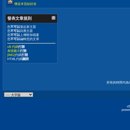
傳送本頁給好友
發表文章規則
您
不可以
發起新主題
您
不可以
回應主題
您
不可以
上傳附加檔案
您
不可以
編輯您的文章
vB 代碼
打開
表情圖示
打開
[IMG]
代碼
打開
HTML代碼
關閉
所有的時間均為G
vB
power