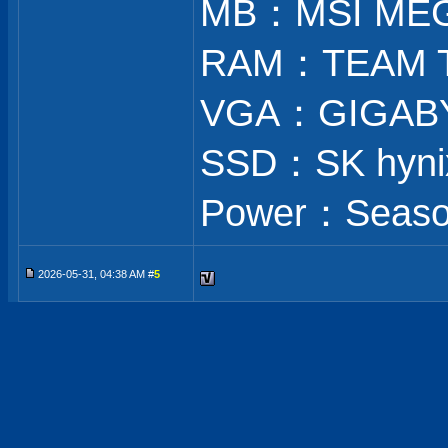
MB：MSI MEG
RAM：TEAM T
VGA：GIGABY
SSD：SK hynix
Power：Season
2026-05-31, 04:38 AM #
5