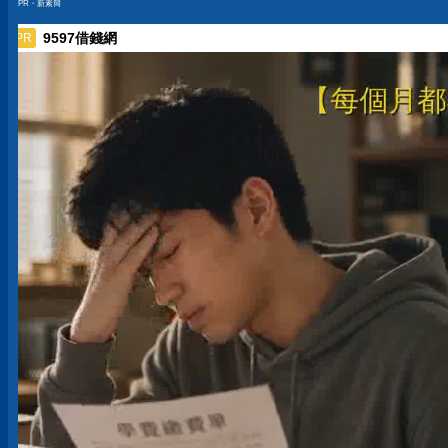
PR・新素簡
人生
DDR5 顯示卡
9597借錢網
PR