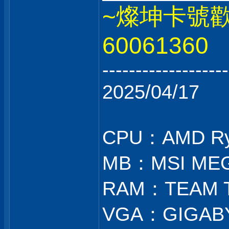
~燦坤卡號
60061360
-------------------
2025/04/17
CPU：AMD Ry
MB：MSI MEG
RAM：TEAM T
VGA：GIGABY