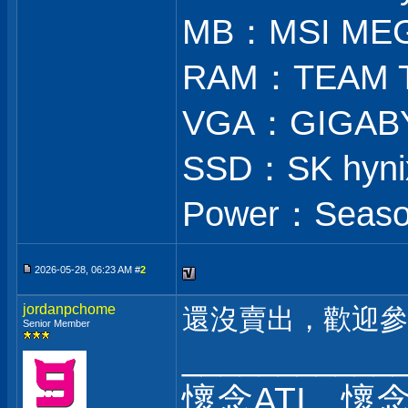
MB：MSI MEG
RAM：TEAM T
VGA：GIGABY
SSD：SK hynix
Power：Season
2026-05-28, 06:23 AM #
2
jordanpchome
還沒賣出，歡迎參考
Senior Member
___________
懷念ATI，懷