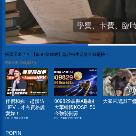
帳單又來了？ 【9597借錢網】臨時補生活資金就是快！
觀看次數 299,883次
伴侶和妳一起預防
009829掌握AI關鍵
大家來認識三
HPV，才有資格說
大華韓國KOSPI 50
愛妳！
今強勢開募
PR・台灣癌症基金會
PR・大華銀全能行銷方案
POPIN