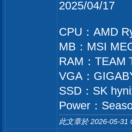
2025/04/17
CPU：AMD Ry
MB：MSI MEG
RAM：TEAM T
VGA：GIGABY
SSD：SK hynix
Power：Season
此文章於 2026-05-31