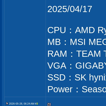
2025/04/17
CPU：AMD Ry
MB：MSI MEG
RAM：TEAM T
VGA：GIGABY
SSD：SK hynix
Power：Season
2026-05-28, 06:24 AM #
3