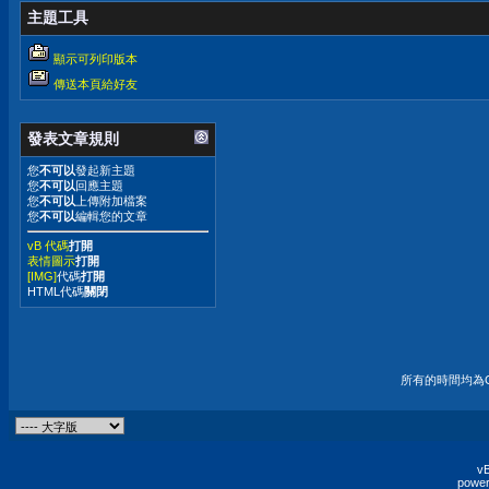
主題工具
顯示可列印版本
傳送本頁給好友
發表文章規則
您
不可以
發起新主題
您
不可以
回應主題
您
不可以
上傳附加檔案
您
不可以
編輯您的文章
vB 代碼
打開
表情圖示
打開
[IMG]
代碼
打開
HTML代碼
關閉
所有的時間均為G
vB
power