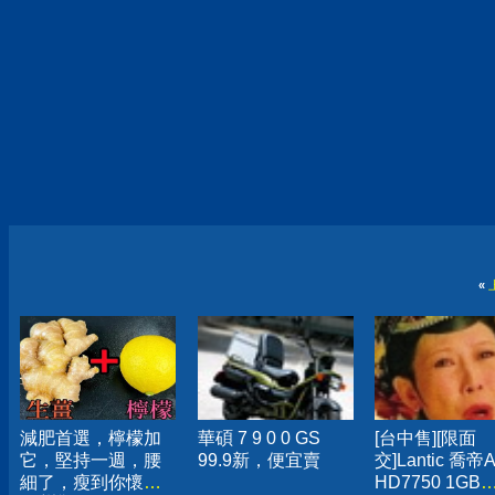
«
減肥首選，檸檬加
華碩 7 9 0 0 GS
[台中售][限面
它，堅持一週，腰
99.9新，便宜賣
交]Lantic 喬帝
細了，瘦到你懷疑
HD7750 1GB